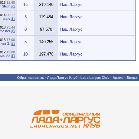
2015
12:40
16
219,146
Наш Ларгус
т
Stitch
2014
00:17
3
119,484
Наш Ларгус
от
oapv
2013
23:44
0
97,570
Наш Ларгус
master
2013
17:00
5
140,255
Наш Ларгус
лав З.
2012
19:00
10
197,470
Наш Ларгус
иман33
Обратная связь
-
Лада Ларгус Клуб | Lada Largus Club
-
Архив
-
Вверх