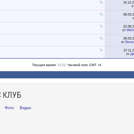
15.12.
о
06.03.
22.08.
от
Wish
30.03.
от
Вячес
27.11.
от
Д
Текущее время:
12:22
. Часовой пояс GMT +4.
 КЛУБ
·
Фото
·
Видео