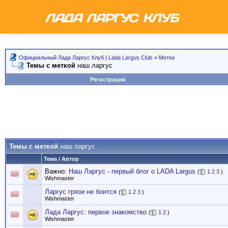
Официальный Лада Ларгус Клуб | Lada Largus Club
>
Метки
Темы с меткой
наш ларгус
Регистрация
Темы с меткой
наш ларгус
Тема / Автор
Важно:
Наш Ларгус - первый блог о LADA Largus
(
1
2
3
)
Wishmaster
Ларгус грязи не боится
(
1
2
3
)
Wishmaster
Лада Ларгус: первое знакомство
(
1
2
)
Wishmaster