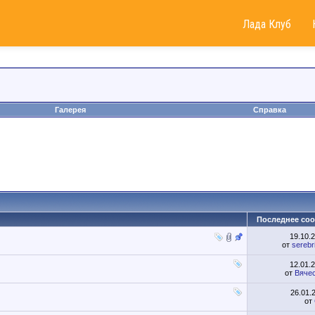
Лада Клуб
Галерея
Справка
Последнее со
19.10.
от
serebri
12.01.
от
Вячес
26.01.
от