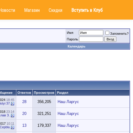
Новости
Магазин
Скидки
Вступить в Клуб
Имя
Запомнить?
Пароль
Календарь
общение
Ответов
Просмотров
Раздел
2024
18:45
28
356,205
Наш Ларгус
styi 37
2018
23:14
20
321,251
Наш Ларгус
лав З.
2017
10:11
13
179,337
Наш Ларгус
Cepblu