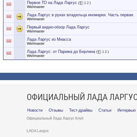
Первое ТО на Лада Ларгус
(
1
2
)
Wishmaster
Лада Ларгус в руках владельца иномарки. Часть первая.
Wishmaster
Первый видео-обзор Лада Ларгус
Wishmaster
Лада Ларгус из Миасса
Wishmaster
Лада Ларгус: от Парижа до Берлина
(
1
2
)
Wishmaster
ОФИЦИАЛЬНЫЙ ЛАДА ЛАРГУС
Новости
·
Отзывы
·
Тест-драйвы
·
Статьи
·
Интервью
Официальный Лада Ларгус Клуб
LADA Largus