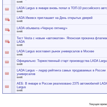
svett
LADA Largus в январе вновь попал в ТОП-10 российского авт
svett
LADA Ижевск приглашает на День открытых дверей
svett
LADA объявила «Черную пятницу»
svett
Тест Vesta с новым «автоматом». Японская прокачка флагма
LADA
svett
LADA Largus возглавил рынок универсалов в Москве
svett
Официально: Торжественный старт производства LADA Larg
svett
LADA Largus – лидер рейтинга самых продаваемых в России
универсалов
svett
АЕБ: В январе в России реализовано 2375 автомобилей LAD
Largus
svett
Текущее врем