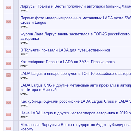
Ларгусы, Гранты и Весты пополнили автопарки больниц Хака
svett
Первые фото модернизированных метановых LADA Vesta SW
Cross и Largus
svett
Фургон Лада Ларгус вновь засветился в ТОП-25 российского
авторынка
svett
В Тольятти показали LADA для путешественников
svett
Как собирают Renault и LADA на ЗАЗе. Первые фото
svett
LADA Largus в январе вернулся в ТОП-10 российского автор
svett
LADA Largus CNG и другие метановые авто проехали в автоп
из Питера в Мирный
svett
Как кубинцы оценили российские LADA Largus Cross и LADA 
svett
Цена LADA Largus и других бестселлеров авторынка в 2019 г
svett
Метановые Ларгусы и Весты государство будет субсидироват
новому