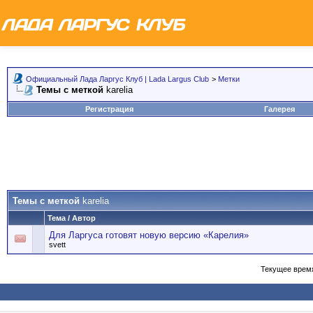
Официальный Лада Ларгус Клуб | Lada Largus Club
>
Метки
Темы с меткой
karelia
Регистрация
Галерея
Темы с меткой
karelia
Тема / Автор
Для Ларгуса готовят новую версию «Карелия»
svett
Текущее врем