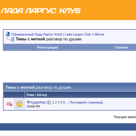
Официальный Лада Ларгус Клуб | Lada Largus Club
>
Метки
Темы с меткой
разговор по душам
Регистрация
Галерея
Темы с меткой
разговор по душам
Тема / Автор
Флудилка
(
1
2
3
4
5
...
Последняя страница
)
street 64
Текущее врем