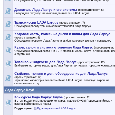
Обсуждаем все, что связано с электроникой в автомобилях Лада Ларгус.
Двигатель Лада Ларгус и его системы
(просматривают: 5)
Раздел для обсуждения линейки двигателей LADA Largus.
Трансмиссия LADA Largus
(просматривают: 7)
Обсуждаем работу трансмиссии автомобиля Лада Ларгус.
Ходовая часть, колесные диски и шины для Лада Ларгус
(просматривают: 9)
Обсуждаем подвеску Лада Ларгус и выбор колесных дисков и покрышек.
Кузов, салон и система отопления Лада Ларгус
(просматривают
Обсуждаем преимущества 5-и и 7-и местных Лада Ларгус, а также сравнив
с фургоном.
Топливо и жидкости для Лада Ларгус
(просматривают: 12)
Выбираем моторное масло для Лада Ларгус, антифриз, тормозную жидкость 
Стайлинг, тюнинг и доп. оборудование для Лада Ларгус
(просматривают: 12)
Улучшение характеристик автомобиля LADA Largus: автозвук, охранная
сигнализация и т.д.
Лада Ларгус Клуб
Конкурсы Лада Ларгус Клуба
(просматривают: 11)
В этом разделе мы проводим конкурсы нашего Клуба! Присоединяйтесь и
выигрывайте ценные призы!
Подразделы
:
Будь первым на LADA Largus