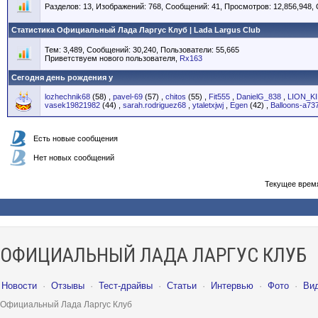
Разделов: 13, Изображений: 768, Сообщений: 41, Просмотров: 12,856,948,
Статистика Официальный Лада Ларгус Клуб | Lada Largus Club
Тем: 3,489, Сообщений: 30,240, Пользователи: 55,665
Приветствуем нового пользователя,
Rx163
Сегодня день рождения у
lozhechnik68
(58)
,
pavel-69
(57)
,
chitos
(55)
,
Fit555
,
DanielG_838
,
LION_K
vasek19821982
(44)
,
sarah.rodriguez68
,
ytaletxjwj
,
Egen
(42)
,
Balloons-a73
Есть новые сообщения
Нет новых сообщений
Текущее врем
ОФИЦИАЛЬНЫЙ ЛАДА ЛАРГУС КЛУБ
Новости
·
Отзывы
·
Тест-драйвы
·
Статьи
·
Интервью
·
Фото
·
Ви
Официальный Лада Ларгус Клуб