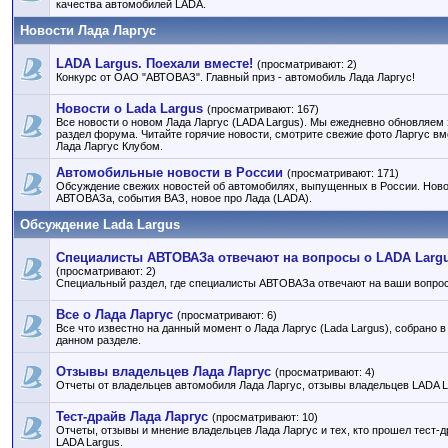
качества автомобилей LADA.
Новости Лада Ларгус
LADA Largus. Поехали вместе!
(просматривают: 2)
Конкурс от ОАО "АВТОВАЗ". Главный приз - автомобиль Лада Ларгус!
Новости о Lada Largus
(просматривают: 167)
Все новости о новом Лада Ларгус (LADA Largus). Мы ежедневно обновляем 
раздел форума. Читайте горячие новости, смотрите свежие фото Ларгус вм
Лада Ларгус Клубом.
Автомобильные новости в России
(просматривают: 171)
Обсуждение свежих новостей об автомобилях, выпущенных в России. Нов
АВТОВАЗа, события ВАЗ, новое про Лада (LADA).
Обсуждение Lada Largus
Специалисты АВТОВАЗа отвечают на вопросы о LADA Larg
(просматривают: 2)
Специальный раздел, где специалисты АВТОВАЗа отвечают на ваши вопро
Все о Лада Ларгус
(просматривают: 6)
Все что известно на данный момент о Лада Ларгус (Lada Largus), собрано в
данном разделе.
Отзывы владельцев Лада Ларгус
(просматривают: 4)
Отчеты от владельцев автомобиля Лада Ларгус, отзывы владельцев LADA L
Тест-драйв Лада Ларгус
(просматривают: 10)
Отчеты, отзывы и мнение владельцев Лада Ларгус и тех, кто прошел тест-д
LADA Largus.