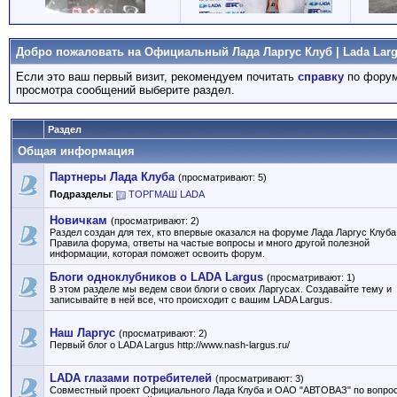
Добро пожаловать на Официальный Лада Ларгус Клуб | Lada Larg
Если это ваш первый визит, рекомендуем почитать
справку
по форум
просмотра сообщений выберите раздел.
Раздел
Общая информация
Партнеры Лада Клуба
(просматривают: 5)
Подразделы
:
ТОРГМАШ LADA
Новичкам
(просматривают: 2)
Раздел создан для тех, кто впервые оказался на форуме Лада Ларгус Клуба
Правила форума, ответы на частые вопросы и много другой полезной
информации, которая поможет освоить форум.
Блоги одноклубников о LADA Largus
(просматривают: 1)
В этом разделе мы ведем свои блоги о своих Ларгусах. Создавайте тему и
записывайте в ней все, что происходит с вашим LADA Largus.
Наш Ларгус
(просматривают: 2)
Первый блог о LADA Largus http://www.nash-largus.ru/
LADA глазами потребителей
(просматривают: 3)
Совместный проект Официального Лада Клуба и ОАО "АВТОВАЗ" по вопро