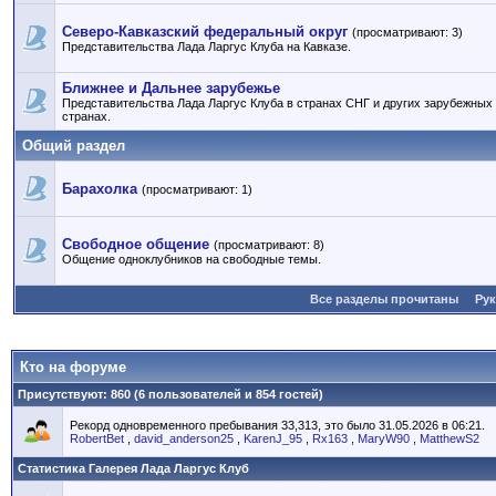
Северо-Кавказский федеральный округ
(просматривают: 3)
Представительства Лада Ларгус Клуба на Кавказе.
Ближнее и Дальнее зарубежье
Представительства Лада Ларгус Клуба в странах СНГ и других зарубежных
странах.
Общий раздел
Барахолка
(просматривают: 1)
Свободное общение
(просматривают: 8)
Общение одноклубников на свободные темы.
Все разделы прочитаны
Ру
Кто на форуме
Присутствуют
: 860 (6 пользователей и 854 гостей)
Рекорд одновременного пребывания 33,313, это было 31.05.2026 в 06:21.
RobertBet
,
david_anderson25
,
KarenJ_95
,
Rx163
,
MaryW90
,
MatthewS2
Статистика Галерея Лада Ларгус Клуб