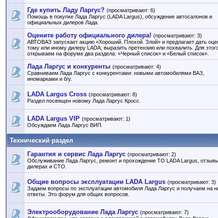
Где купить Ладу Ларгус?
(просматривают: 6)
Помощь в покупке Лада Ларгус (LADA Largus), обсуждение автосалонов и
официальных дилеров Лада.
Оцените работу официального дилера!
(просматривают: 3)
АВТОВАЗ запускает акцию «Хороший. Плохой. Злой» и предлагает дать оце
тому или иному дилеру LADA, выразить претензию или похвалить. Для этог
открываем на форуме два раздела: «Черный список» и «Белый список».
Лада Ларгус и конкуренты
(просматривают: 4)
Сравниваем Лада Ларгус с конкурентами: новыми автомобилями ВАЗ,
иномарками и б/у.
LADA Largus Cross
(просматривают: 8)
Раздел посвящен новому Лада Ларгус Кросс.
LADA Largus VIP
(просматривают: 1)
Обсуждаем Лада Ларгус ВИП.
Технический раздел
Гарантия и сервис Лада Ларгус
(просматривают: 2)
Обслуживание Лада Ларгус, ремонт и прохождение ТО LADA Largus, отзывы
дилерах и СТО.
Общие вопросы эксплуатации LADA Largus
(просматривают: 3)
Задаем вопросы по эксплуатации автомобиля Лада Ларгус и получаем на н
ответы. Это форум для общих вопросов.
Электрооборудование Лада Ларгус
(просматривают: 7)