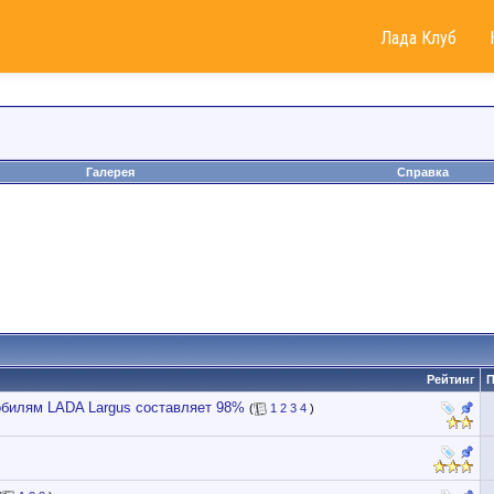
Лада Клуб
Галерея
Справка
Рейтинг
П
обилям LADA Largus составляет 98%
(
1
2
3
4
)