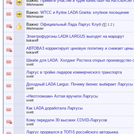
Важно:
Примите участие в «Дне качества» на АВТОВАЗе!
Wishmaster
Важно:
WTCC и Кубок LADA Granta: клубное посещение
Wishmaster
Важно:
Официальный Лада Ларгус Клуб
(
1
2
)
Wishmaster
Электрофургоны LADA LARGUS выходят на маршрут
bokareff
АВТОВАЗ корректирует ценовую политику и снижает цен
bokareff
Швабе для LADA: Холдинг Ростеха открыл производство 
svett
Ларгус в тройке лидеров коммерческого транспорта
svett
Доходный LADA Largus: Почему бизнес выбирает Ларгусы
svett
«Неотложкам» Алтая вручили Ларгусы
svett
Как LADA доработала Ларгусы
svett
Кому передали 30 высоких COVID-Ларгусов
svett
Ларгус прорвался в ТОП-5 российского авторынка