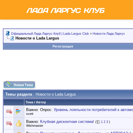
Официальный Лада Ларгус Клуб | Lada Largus Club
>
Новости Лада Ларгус
Новости о Lada Largus
Регистрация
Темы раздела
: Новости о Lada Largus
Тема
/
Автор
Важно: Опрос:
Уровень лояльности потребителей к автом
svett
Важно:
Клубная дисконтная система!
(
1
2
3
)
Wishmaster