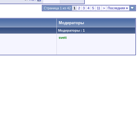
Страница 1 из 42
1
2
3
4
5
11
>
Последняя
»
Модераторы
Модераторы : 1
svett