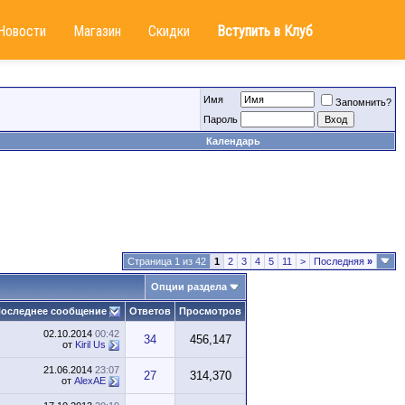
Новости
Магазин
Скидки
Вступить в Клуб
Имя
Запомнить?
Пароль
Календарь
Страница 1 из 42
1
2
3
4
5
11
>
Последняя
»
Опции раздела
оследнее сообщение
Ответов
Просмотров
02.10.2014
00:42
34
456,147
от
Kiril Us
21.06.2014
23:07
27
314,370
от
AlexAE