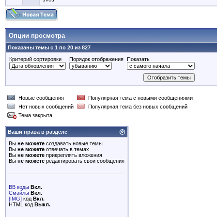
Опции просмотра
Показаны темы с 1 по 20 из 827
Критерий сортировки
Порядок отображения
Показать
Новые сообщения
Популярная тема с новыми сообщениями
Нет новых сообщений
Популярная тема без новых сообщений
Тема закрыта
Ваши права в разделе
Вы
не можете
создавать новые темы
Вы
не можете
отвечать в темах
Вы
не можете
прикреплять вложения
Вы
не можете
редактировать свои сообщения
BB коды
Вкл.
Смайлы
Вкл.
[IMG]
код
Вкл.
HTML код
Выкл.