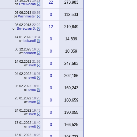
17.10.2013
20:19
22
273,983
от
Стпнислав
05.06.2013
00:56
0
112,533
от
Wishmaster
03.02.2013
22:22
12
219,649
от
Вячеслав З.
14.01.2026
13:34
0
14,839
от
bokareff
30.12.2025
16:06
0
10,059
от
bokareff
14.02.2022
21:56
0
247,583
от
svett
04.02.2022
18:07
0
202,186
от
svett
03.02.2022
18:10
0
169,243
от
svett
25.01.2022
18:23
0
160,659
от
svett
24.01.2022
19:43
0
190,055
от
svett
17.01.2022
18:40
0
166,525
от
svett
13.01.2022
18:25
0
195,723