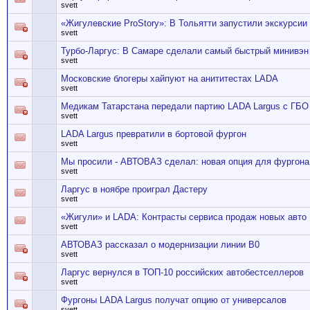
svett
«Жигулевские ProStory»: В Тольятти запустили экскурсии
svett
Турбо-Ларгус: В Самаре сделали самый быстрый минивэн 
svett
Московские блогеры хайпуют на анититестах LADA
svett
Медикам Татарстана передали партию LADA Largus с ГБО
svett
LADA Largus превратили в бортовой фургон
svett
Мы просили - АВТОВАЗ сделал: новая опция для фургона
svett
Ларгус в ноябре проиграл Дастеру
svett
«Жигули» и LADA: Контрасты сервиса продаж новых авто
svett
АВТОВАЗ рассказал о модернизации линии В0
svett
Ларгус вернулся в ТОП-10 российских автобестселлеров
svett
Фургоны LADA Largus получат опцию от универсалов
svett