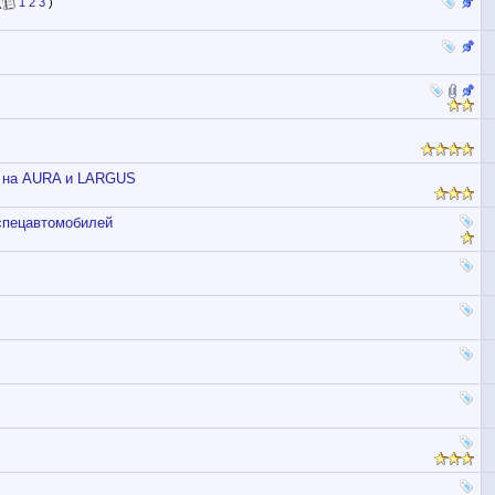
(
1
2
3
)
ы на AURA и LARGUS
спецавтомобилей