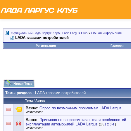
Официальный Лада Ларгус Клуб | Lada Largus Club
>
Общая информация
LADA глазами потребителей
Регистрация
Галерея
Темы раздела
: LADA глазами потребителей
Тема
/
Автор
Важно:
Опрос по возможным проблемам LADA Largus
Wishmaster
Важно:
Приемная по вопросам качества и особенностей
эксплуатации автомобилей LADA Largus
(
1
2
3
4
)
Wishmaster