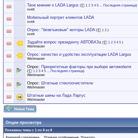
Твое мнение о LADA Largus
(
1
2
3
4
5
...
Последняя страница
)
svett
Мобильный портрет клиентов LADA
svett
Опрос: "безвтыковые" моторы LADA
(
1
2
)
svett
Задайте вопрос президенту АВТОВАЗа
(
1
2
3
4
5
)
Wishmaster
Опрос: качество и удобство эксплуатации LADA Largus
Wishmaster
Опрос:
Приоритетные факторы при выборе автомобиля
(
1
2
3
4
5
...
Последняя страница
)
Wishmaster
Опрос:
Штатные стеклоочистители
Wishmaster
Штатные шины на Лада Ларгус
Wishmaster
Опции просмотра
Показаны темы с 1 по 8 из 8
Критерий сортировки
Порядок отображения
Показать