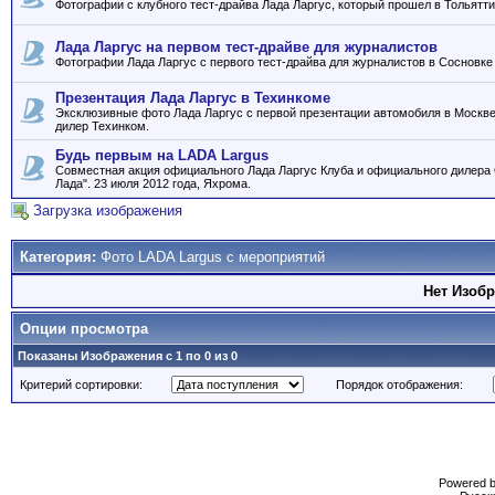
Фотографии с клубного тест-драйва Лада Ларгус, который прошел в Тольятти
Лада Ларгус на первом тест-драйве для журналистов
Фотографии Лада Ларгус с первого тест-драйва для журналистов в Сосновке
Презентация Лада Ларгус в Техинкоме
Эксклюзивные фото Лада Ларгус с первой презентации автомобиля в Моск
дилер Техинком.
Будь первым на LADA Largus
Совместная акция официального Лада Ларгус Клуба и официального дилер
Лада". 23 июля 2012 года, Яхрома.
Загрузка изображения
Категория:
Фото LADA Largus с мероприятий
Нет Изоб
Опции просмотра
Показаны Изображения с 1 по 0 из 0
Критерий сортировки:
Порядок отображения:
Powered b