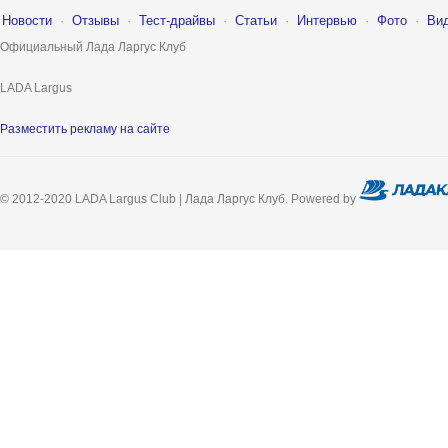
Новости
·
Отзывы
·
Тест-драйвы
·
Статьи
·
Интервью
·
Фото
·
Ви
Официальный Лада Ларгус Клуб
LADA Largus
Разместить рекламу на сайте
© 2012-2020 LADA Largus Club | Лада Ларгус Клуб. Powered by