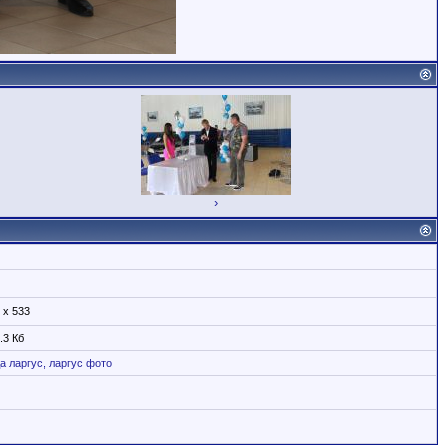
›
 x 533
.3 Кб
а
ларгус,
ларгус
фото