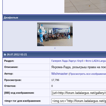
Диафильм
‹
26.07.2012 02:21
Раздел:
Галерея Лада Ларгус Клуб
›
Фото LADA Largu
Яхрома-Лада, розыгрыш права на пок
Описание:
Wishmaster
Автор:
(
Просмотреть все изображения
Просмотров:
17,796
Ответов:
0
[BB] код изображения:
<img>-тэг для изображения: