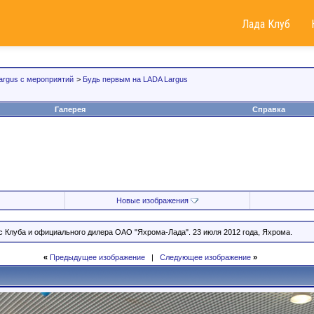
Лада Клуб
argus с мероприятий
>
Будь первым на LADA Largus
Галерея
Справка
Новые изображения
 Клуба и официального дилера ОАО "Яхрома-Лада". 23 июля 2012 года, Яхрома.
«
Предыдущее изображение
|
Следующее изображение
»