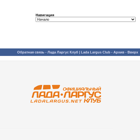
Навигация
Обратная связь
-
Лада Ларгус Клуб | Lada Largus Club
-
Архив
-
Вверх