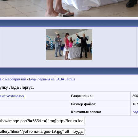
s с мероприятий
›
Будь первым на LADA Largus
упку Лада Ларгус.
Разрешение:
800
 от Wishmaster
)
Размер файла:
167
Ключевые слова:
лад