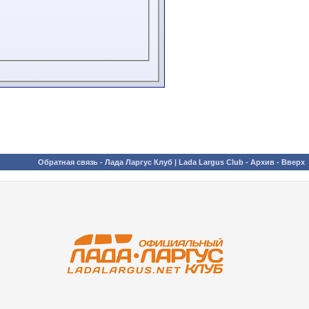
Обратная связь
-
Лада Ларгус Клуб | Lada Largus Club
-
Архив
-
Вверх