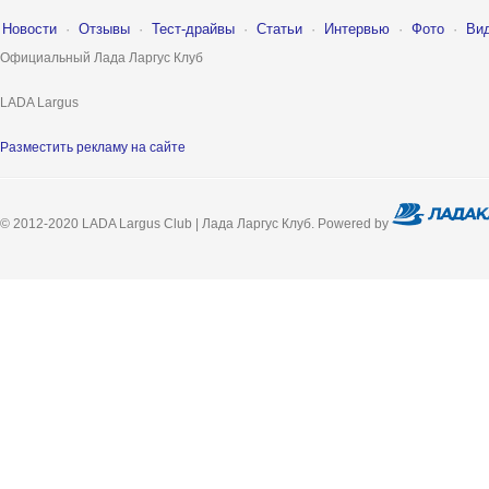
Новости
·
Отзывы
·
Тест-драйвы
·
Статьи
·
Интервью
·
Фото
·
Ви
Официальный Лада Ларгус Клуб
LADA Largus
Разместить рекламу на сайте
© 2012-2020 LADA Largus Club | Лада Ларгус Клуб. Powered by