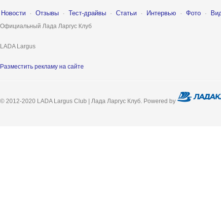
Новости
·
Отзывы
·
Тест-драйвы
·
Статьи
·
Интервью
·
Фото
·
Ви
Официальный Лада Ларгус Клуб
LADA Largus
Разместить рекламу на сайте
© 2012-2020 LADA Largus Club | Лада Ларгус Клуб. Powered by