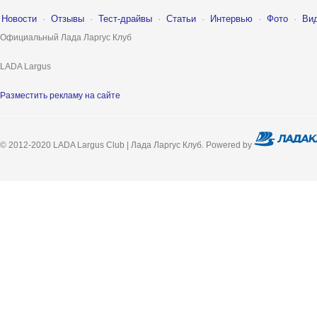
Новости
·
Отзывы
·
Тест-драйвы
·
Статьи
·
Интервью
·
Фото
·
Ви
Официальный Лада Ларгус Клуб
LADA Largus
Разместить рекламу на сайте
© 2012-2020 LADA Largus Club | Лада Ларгус Клуб. Powered by