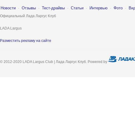
Новости
·
Отзывы
·
Тест-драйвы
·
Статьи
·
Интервью
·
Фото
·
Ви
Официальный Лада Ларгус Клуб
LADA Largus
Разместить рекламу на сайте
© 2012-2020 LADA Largus Club | Лада Ларгус Клуб. Powered by