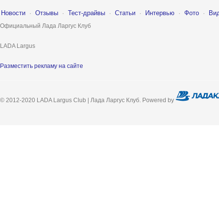
Новости
·
Отзывы
·
Тест-драйвы
·
Статьи
·
Интервью
·
Фото
·
Ви
Официальный Лада Ларгус Клуб
LADA Largus
Разместить рекламу на сайте
© 2012-2020 LADA Largus Club | Лада Ларгус Клуб. Powered by