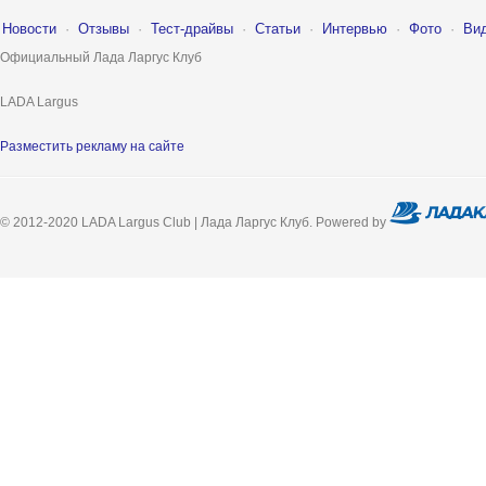
Новости
·
Отзывы
·
Тест-драйвы
·
Статьи
·
Интервью
·
Фото
·
Ви
Официальный Лада Ларгус Клуб
LADA Largus
Разместить рекламу на сайте
© 2012-2020 LADA Largus Club | Лада Ларгус Клуб. Powered by