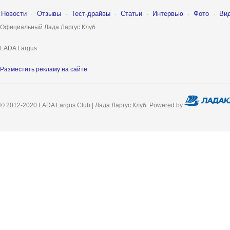
Новости
·
Отзывы
·
Тест-драйвы
·
Статьи
·
Интервью
·
Фото
·
Ви
Официальный Лада Ларгус Клуб
LADA Largus
Разместить рекламу на сайте
© 2012-2020 LADA Largus Club | Лада Ларгус Клуб. Powered by