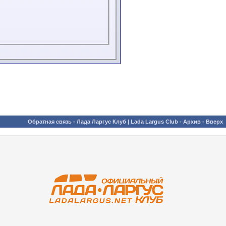
Обратная связь
-
Лада Ларгус Клуб | Lada Largus Club
-
Архив
-
Вверх