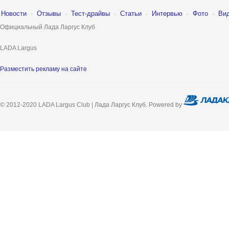
Новости
·
Отзывы
·
Тест-драйвы
·
Статьи
·
Интервью
·
Фото
·
Ви
Официальный Лада Ларгус Клуб
LADA Largus
Разместить рекламу на сайте
© 2012-2020 LADA Largus Club | Лада Ларгус Клуб. Powered by