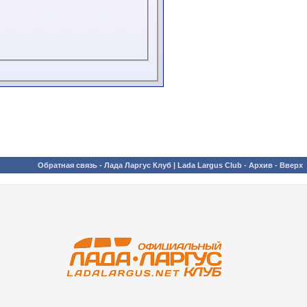
Обратная связь
-
Лада Ларгус Клуб | Lada Largus Club
-
Архив
-
Вверх