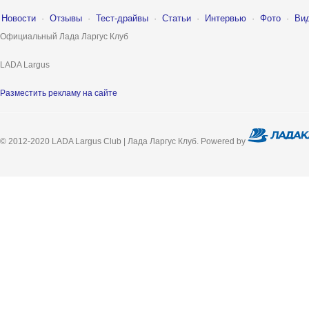
Новости
·
Отзывы
·
Тест-драйвы
·
Статьи
·
Интервью
·
Фото
·
Ви
Официальный Лада Ларгус Клуб
LADA Largus
Разместить рекламу на сайте
© 2012-2020 LADA Largus Club | Лада Ларгус Клуб. Powered by