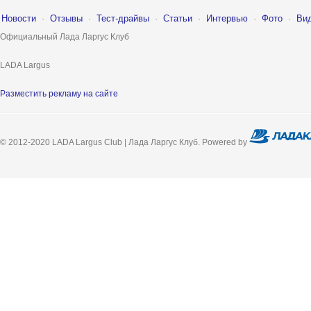
Новости
·
Отзывы
·
Тест-драйвы
·
Статьи
·
Интервью
·
Фото
·
Ви
Официальный Лада Ларгус Клуб
LADA Largus
Разместить рекламу на сайте
© 2012-2020 LADA Largus Club | Лада Ларгус Клуб. Powered by