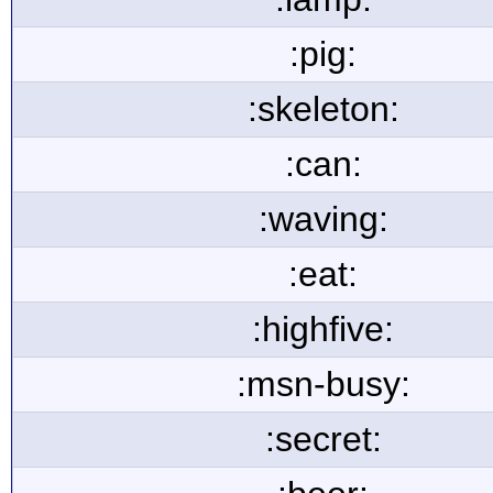
:pig:
:skeleton:
:can:
:waving:
:eat:
:highfive:
:msn-busy:
:secret: