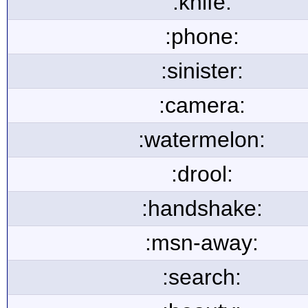
:knife:
:phone:
:sinister:
:camera:
:watermelon:
:drool:
:handshake:
:msn-away:
:search: