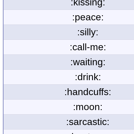
:kissing:
:peace:
:silly:
:call-me:
:waiting:
:drink:
:handcuffs:
:moon:
:sarcastic: