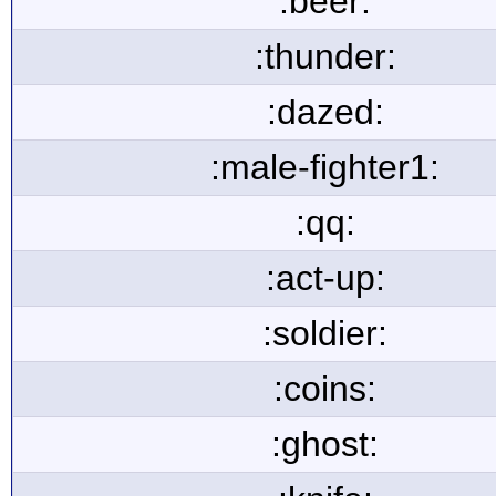
:beer:
:thunder:
:dazed:
:male-fighter1:
:qq:
:act-up:
:soldier:
:coins:
:ghost: