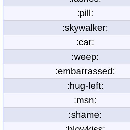
:pill:
:skywalker:
:car:
:weep:
:embarrassed:
:hug-left:
:msn:
:shame:
:blowkiss: