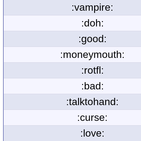
:vampire:
:doh:
:good:
:moneymouth:
:rotfl:
:bad:
:talktohand:
:curse:
:love: