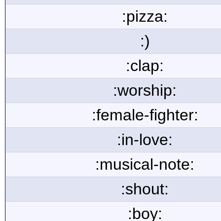
:pizza:
:)
:clap:
:worship:
:female-fighter:
:in-love:
:musical-note:
:shout:
:boy: