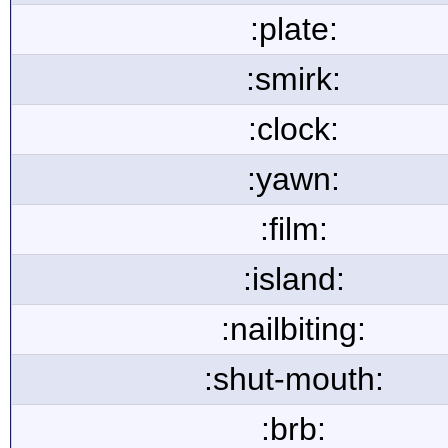
:plate:
:smirk:
:clock:
:yawn:
:film:
:island:
:nailbiting:
:shut-mouth:
:brb: