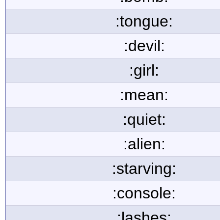
:tongue:
:devil:
:girl:
:mean:
:quiet:
:alien:
:starving:
:console:
:lashes: