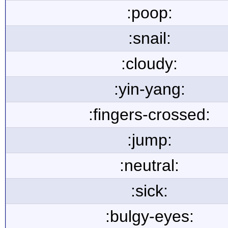
:poop:
:snail:
:cloudy:
:yin-yang:
:fingers-crossed:
:jump:
:neutral:
:sick:
:bulgy-eyes: