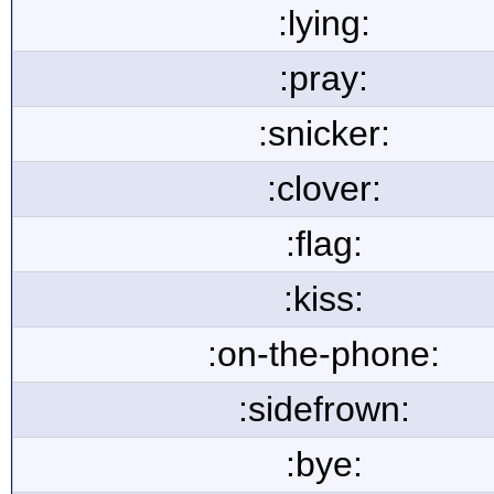
:lying:
:pray:
:snicker:
:clover:
:flag:
:kiss:
:on-the-phone:
:sidefrown:
:bye: