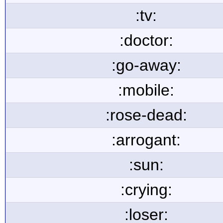
:tv:
:doctor:
:go-away:
:mobile:
:rose-dead:
:arrogant:
:sun:
:crying:
:loser: