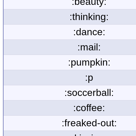
:beauty:
:thinking:
:dance:
:mail:
:pumpkin:
:p
:soccerball:
:coffee:
:freaked-out: