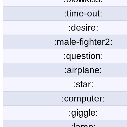
:time-out:
:desire:
:male-fighter2:
:question:
:airplane:
:star:
:computer:
:giggle:
:lamp: