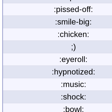
:pissed-off:
:smile-big:
:chicken:
;)
:eyeroll:
:hypnotized:
:music:
:shock:
:bowl: