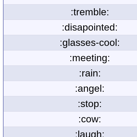
:tremble:
:disapointed:
:glasses-cool:
:meeting:
:rain:
:angel:
:stop:
:cow:
:laugh: