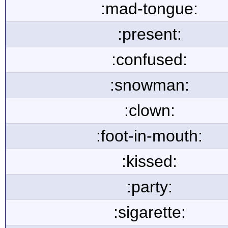
:mad-tongue:
:present:
:confused:
:snowman:
:clown:
:foot-in-mouth:
:kissed:
:party:
:sigarette: