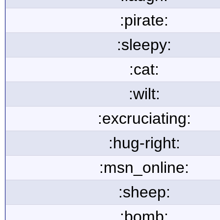
:pirate:
:sleepy:
:cat:
:wilt:
:excruciating:
:hug-right:
:msn_online:
:sheep:
:bomb: