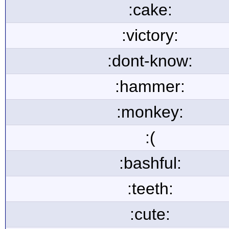
:cake:
:victory:
:dont-know:
:hammer:
:monkey:
:(
:bashful:
:teeth:
:cute: