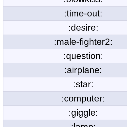
:time-out:
:desire:
:male-fighter2:
:question:
:airplane:
:star:
:computer:
:giggle:
:lamp: