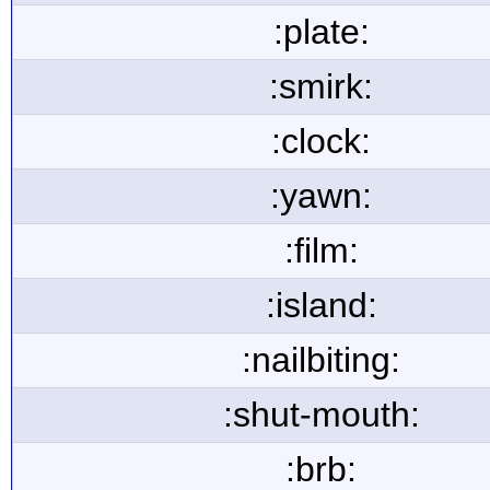
:plate:
:smirk:
:clock:
:yawn:
:film:
:island:
:nailbiting:
:shut-mouth:
:brb: