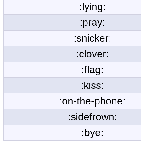
:lying:
:pray:
:snicker:
:clover:
:flag:
:kiss:
:on-the-phone:
:sidefrown:
:bye: