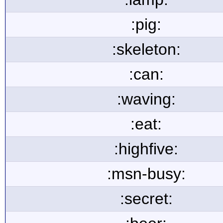
:pig:
:skeleton:
:can:
:waving:
:eat:
:highfive:
:msn-busy:
:secret: