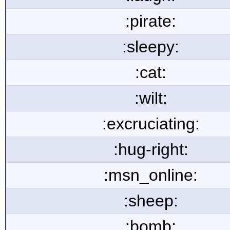
:pirate:
:sleepy:
:cat:
:wilt:
:excruciating:
:hug-right:
:msn_online:
:sheep:
:bomb: