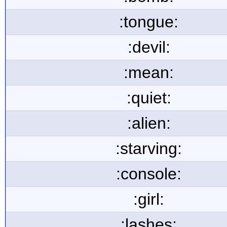
:tongue:
:devil:
:mean:
:quiet:
:alien:
:starving:
:console:
:girl:
:lashes: