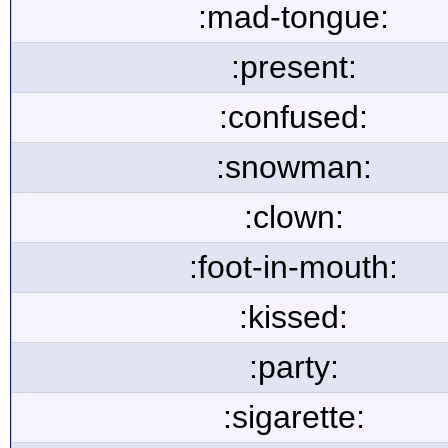
:mad-tongue:
:present:
:confused:
:snowman:
:clown:
:foot-in-mouth:
:kissed:
:party:
:sigarette: