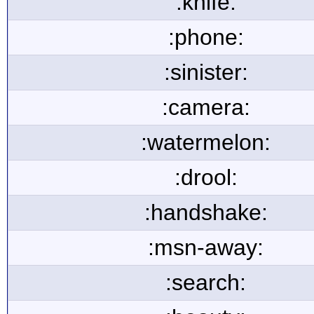
:knife:
:phone:
:sinister:
:camera:
:watermelon:
:drool:
:handshake:
:msn-away:
:search: