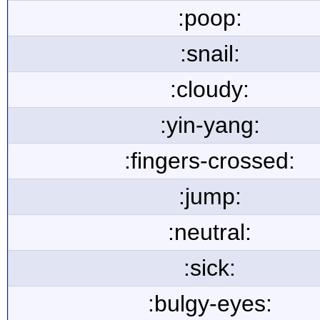
:poop:
:snail:
:cloudy:
:yin-yang:
:fingers-crossed:
:jump:
:neutral:
:sick:
:bulgy-eyes: