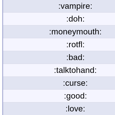
:vampire:
:doh:
:moneymouth:
:rotfl:
:bad:
:talktohand:
:curse:
:good:
:love: