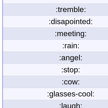
:tremble:
:disapointed:
:meeting:
:rain:
:angel:
:stop:
:cow:
:glasses-cool:
:laugh: