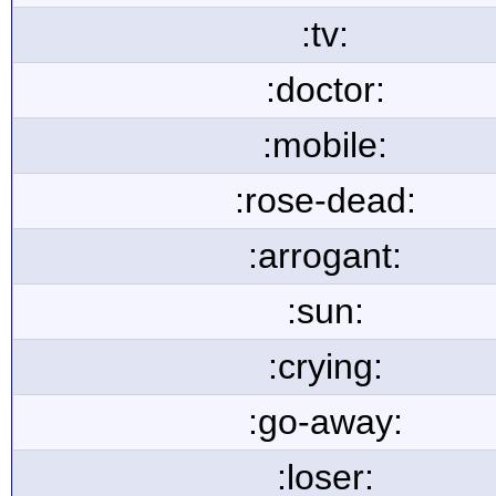
:tv:
:doctor:
:mobile:
:rose-dead:
:arrogant:
:sun:
:crying:
:go-away:
:loser: