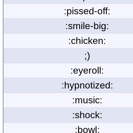
:pissed-off:
:smile-big:
:chicken:
;)
:eyeroll:
:hypnotized:
:music:
:shock:
:bowl: