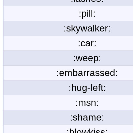
:pill:
:skywalker:
:car:
:weep:
:embarrassed:
:hug-left:
:msn:
:shame:
:blowkiss: