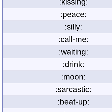
:kissing:
:peace:
:silly:
:call-me:
:waiting:
:drink:
:moon:
:sarcastic:
:beat-up: