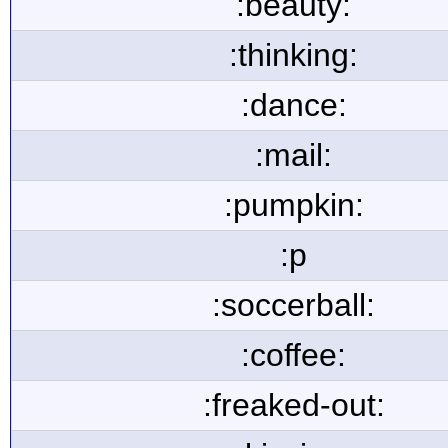
:beauty:
:thinking:
:dance:
:mail:
:pumpkin:
:p
:soccerball:
:coffee:
:freaked-out: