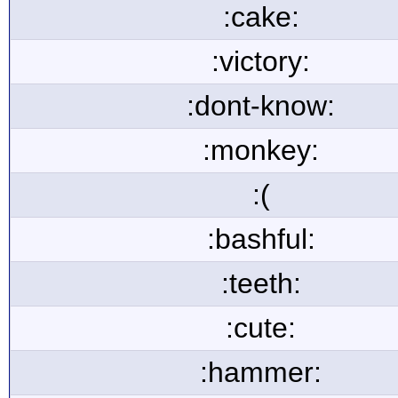
:cake:
:victory:
:dont-know:
:monkey:
:(
:bashful:
:teeth:
:cute:
:hammer: