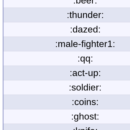
:beer:
:thunder:
:dazed:
:male-fighter1:
:qq:
:act-up:
:soldier:
:coins:
:ghost: