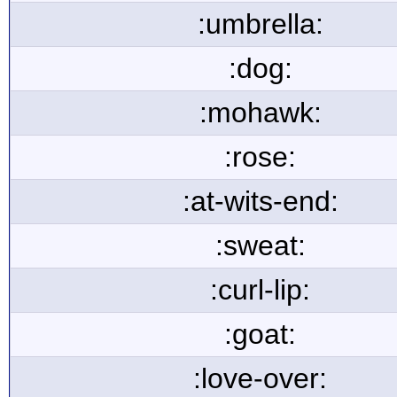
:umbrella:
:dog:
:mohawk:
:rose:
:at-wits-end:
:sweat:
:curl-lip:
:goat:
:love-over: