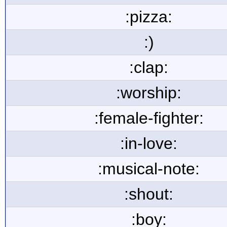
:pizza:
:)
:clap:
:worship:
:female-fighter:
:in-love:
:musical-note:
:shout:
:boy: