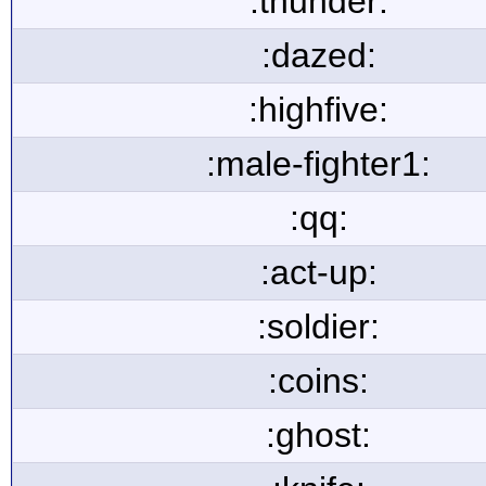
:thunder:
:dazed:
:highfive:
:male-fighter1:
:qq:
:act-up:
:soldier:
:coins:
:ghost: