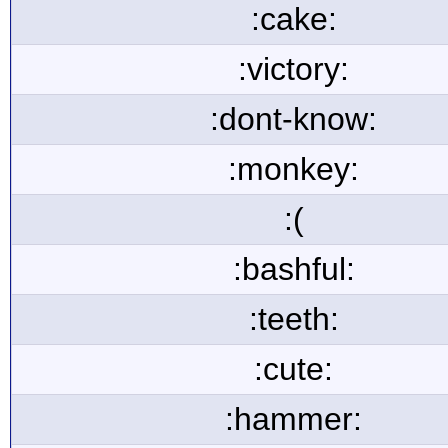
:cake:
:victory:
:dont-know:
:monkey:
:(
:bashful:
:teeth:
:cute:
:hammer: