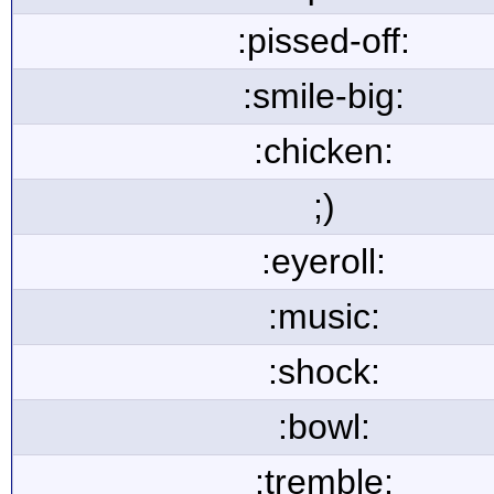
:pissed-off:
:smile-big:
:chicken:
;)
:eyeroll:
:music:
:shock:
:bowl:
:tremble: