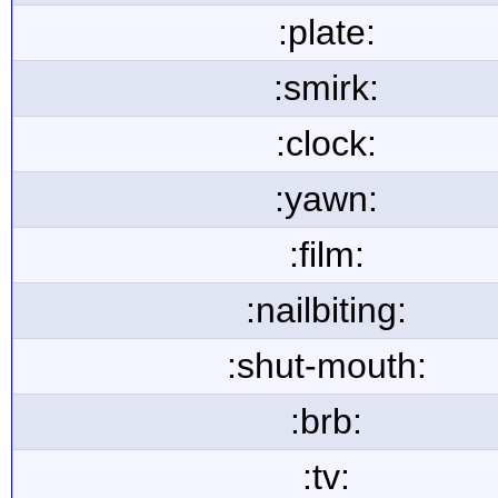
:plate:
:smirk:
:clock:
:yawn:
:film:
:nailbiting:
:shut-mouth:
:brb:
:tv: