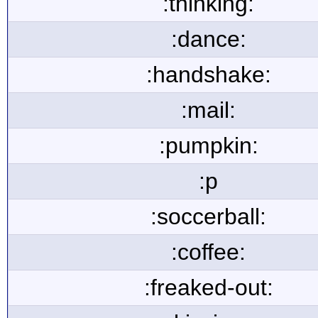
:thinking:
:dance:
:handshake:
:mail:
:pumpkin:
:p
:soccerball:
:coffee:
:freaked-out: