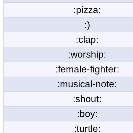
:pizza:
:)
:clap:
:worship:
:female-fighter:
:musical-note:
:shout:
:boy:
:turtle: