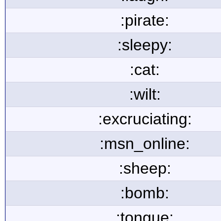
:pirate:
:sleepy:
:cat:
:wilt:
:excruciating:
:msn_online:
:sheep:
:bomb:
:tongue: