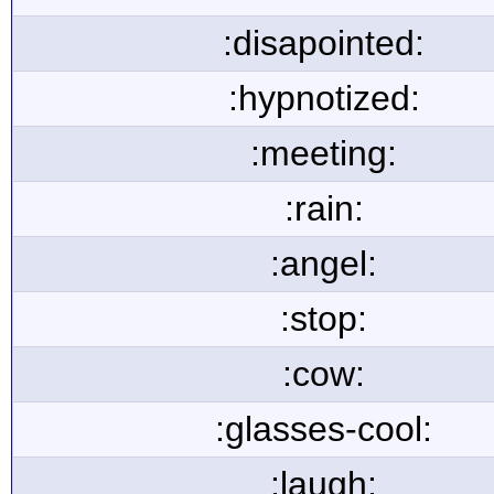
:disapointed:
:hypnotized:
:meeting:
:rain:
:angel:
:stop:
:cow:
:glasses-cool:
:laugh: