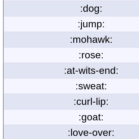
:dog:
:jump:
:mohawk:
:rose:
:at-wits-end:
:sweat:
:curl-lip:
:goat:
:love-over: