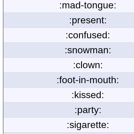
:mad-tongue:
:present:
:confused:
:snowman:
:clown:
:foot-in-mouth:
:kissed:
:party:
:sigarette: