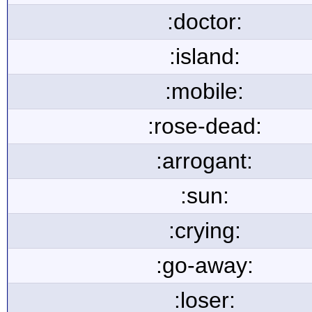
:doctor:
:island:
:mobile:
:rose-dead:
:arrogant:
:sun:
:crying:
:go-away:
:loser: