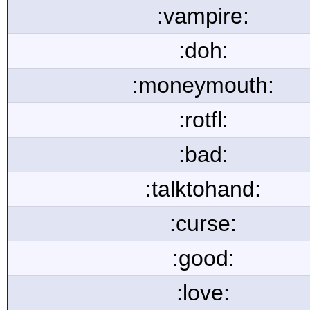
:vampire:
:doh:
:moneymouth:
:rotfl:
:bad:
:talktohand:
:curse:
:good:
:love: