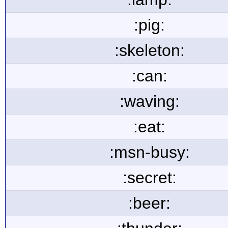
:pig:
:skeleton:
:can:
:waving:
:eat:
:msn-busy:
:secret:
:beer: