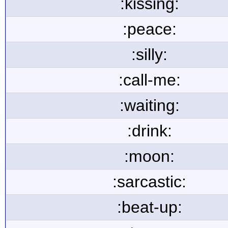
:kissing:
:peace:
:silly:
:call-me:
:waiting:
:drink:
:moon:
:sarcastic:
:beat-up: