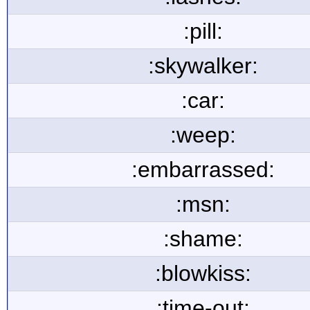
:pill:
:skywalker:
:car:
:weep:
:embarrassed:
:msn:
:shame:
:blowkiss:
:time-out: