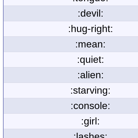
:devil:
:hug-right:
:mean:
:quiet:
:alien:
:starving:
:console:
:girl:
:lashes: