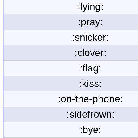
:lying:
:pray:
:snicker:
:clover:
:flag:
:kiss:
:on-the-phone:
:sidefrown:
:bye: