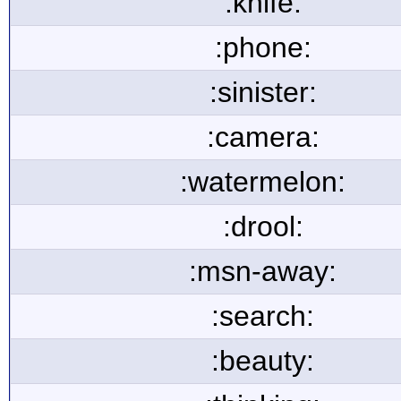
:knife:
:phone:
:sinister:
:camera:
:watermelon:
:drool:
:msn-away:
:search:
:beauty: