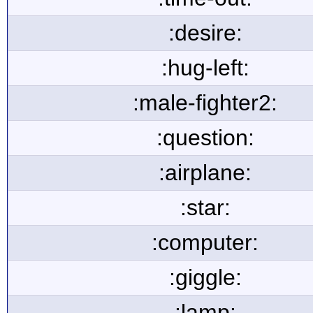
:desire:
:hug-left:
:male-fighter2:
:question:
:airplane:
:star:
:computer:
:giggle:
:lamp: