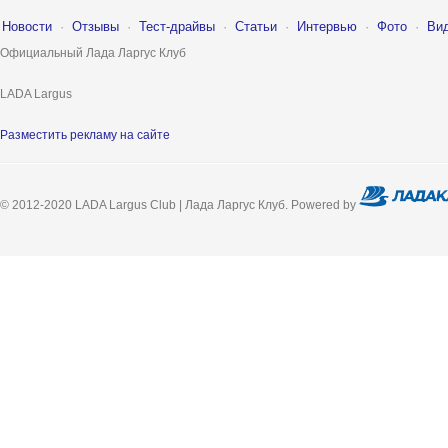
Новости
·
Отзывы
·
Тест-драйвы
·
Статьи
·
Интервью
·
Фото
·
Ви
Официальный Лада Ларгус Клуб
LADA Largus
Разместить рекламу на сайте
© 2012-2020 LADA Largus Club | Лада Ларгус Клуб. Powered by