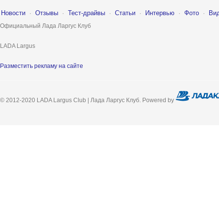
Новости
·
Отзывы
·
Тест-драйвы
·
Статьи
·
Интервью
·
Фото
·
Ви
Официальный Лада Ларгус Клуб
LADA Largus
Разместить рекламу на сайте
© 2012-2020 LADA Largus Club | Лада Ларгус Клуб. Powered by