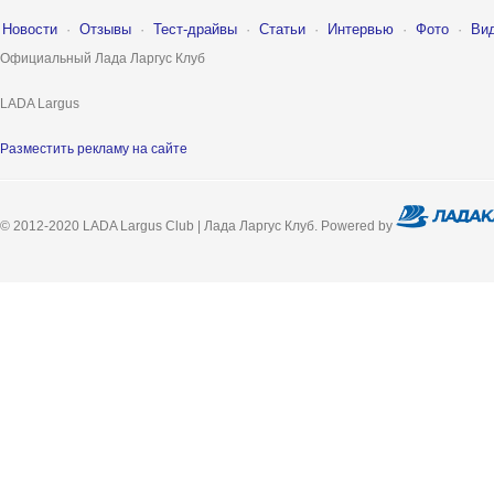
Новости
·
Отзывы
·
Тест-драйвы
·
Статьи
·
Интервью
·
Фото
·
Ви
Официальный Лада Ларгус Клуб
LADA Largus
Разместить рекламу на сайте
© 2012-2020 LADA Largus Club | Лада Ларгус Клуб. Powered by