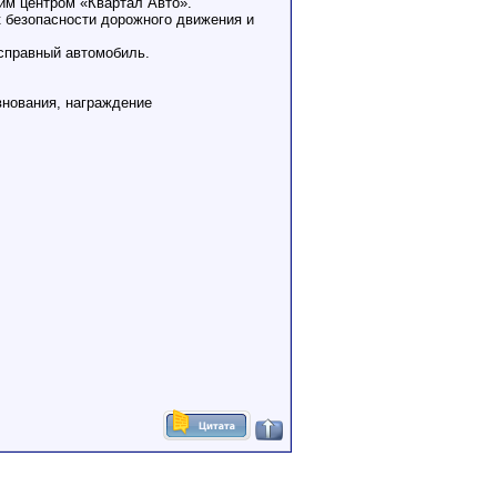
им центром «Квартал Авто».
к безопасности дорожного движения и
исправный автомобиль.
внования, награждение