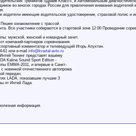
одительских Тренингов «Драйв Класс», и Автомобильным диагностическ
димое во многих городах России для привлечения внимания водителей 
я.
ие водители имеющие водительское удостоверение, страховой полис и 
0 Пешее ознакомление с трассой.
инта. Все участники собираются в стартовой зоне 12:00 Проведение соре
ппы: мужской, женский и командный зачет.
от компаний-партнеров соревнования.
спортивный комментатор и телеведущий Игорь Апухтин.
4-61 или e-mail
info@kvartal-avto.ru
 Интей Тюнинг представят вашему
 Kalina Sound Sport Edition -
опы ЕММА-2011, и впервые в Санкт-
 с новинкой отечественного автопрома
ой передач.
лях LADA, показавшие лучшие 3
зы от Интей Лада.
полезная информация.