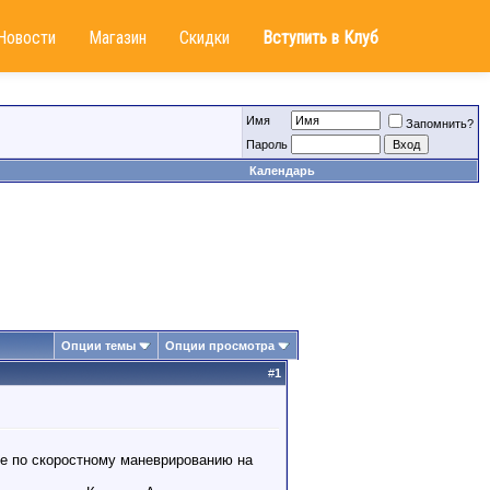
Новости
Магазин
Скидки
Вступить в Клуб
Имя
Запомнить?
Пароль
Календарь
Опции темы
Опции просмотра
#
1
ие по скоростному маневрированию на