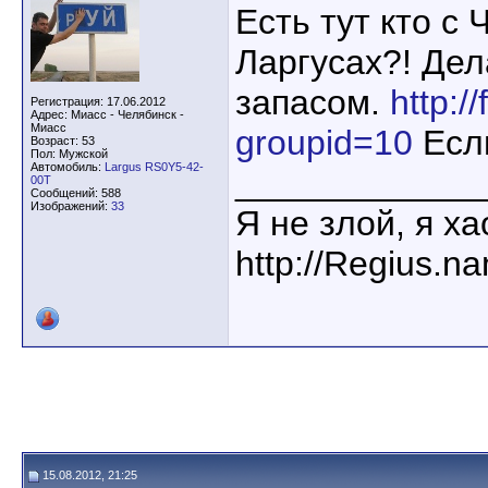
Есть тут кто с
Ларгусах?! Дел
запасом.
http:/
Регистрация: 17.06.2012
Адрес: Миасс - Челябинск -
Миасс
groupid=10
Если
Возраст: 53
Пол: Мужской
Автомобиль:
Largus RS0Y5-42-
____________
00T
Сообщений: 588
Изображений:
33
Я не злой, я х
http://Regius.n
15.08.2012, 21:25