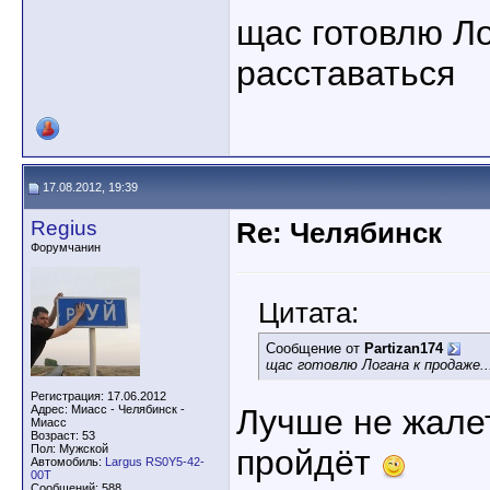
щас готовлю Ло
расставаться
17.08.2012, 19:39
Regius
Re: Челябинск
Форумчанин
Цитата:
Сообщение от
Partizan174
щас готовлю Логана к продаже.
Регистрация: 17.06.2012
Адрес: Миасс - Челябинск -
Лучше не жалет
Миасс
Возраст: 53
Пол: Мужской
пройдёт
Автомобиль:
Largus RS0Y5-42-
00T
Сообщений: 588