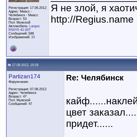
Я не злой, я хаот
Регистрация: 17.06.2012
Адрес: Миасс -
Челябинск - Миасс
http://Regius.name
Возраст: 53
Пол: Мужской
Автомобиль:
Largus
RS0Y5-42-00T
Сообщений: 588
Изображений:
33
17.08.2012, 19:26
Partizan174
Re: Челябинск
Форумчанин
Регистрация: 07.08.2012
Адрес: Челябинск
Возраст: 47
кайф......накле
Пол: Мужской
Сообщений: 47
цвет заказал...
придет......