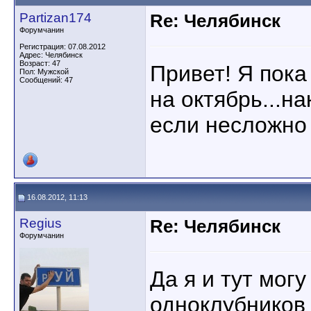
Partizan174
Re: Челябинск
Форумчанин
Регистрация: 07.08.2012
Адрес: Челябинск
Возраст: 47
Привет! Я пока 
Пол: Мужской
Сообщений: 47
на октябрь...на
если несложно 
16.08.2012, 11:13
Regius
Re: Челябинск
Форумчанин
Да я и тут могу
одноклубников 