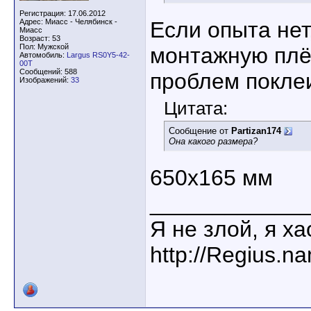
Регистрация: 17.06.2012
Адрес: Миасс - Челябинск -
Если опыта нет
Миасс
Возраст: 53
Пол: Мужской
монтажную плён
Автомобиль:
Largus RS0Y5-42-
00T
Сообщений: 588
проблем покле
Изображений:
33
Цитата:
Сообщение от
Partizan174
Она какого размера?
650х165 мм
____________
Я не злой, я х
http://Regius.n