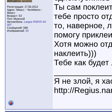
Ты сам поклеит
Регистрация: 17.06.2012
Адрес: Миасс - Челябинск -
Миасс
тебе просто от
Возраст: 53
Пол: Мужской
Автомобиль:
Largus RS0Y5-42-
то, наверное, 
00T
Сообщений: 588
Изображений:
33
помогу приклеи
Хотя можно отд
наклеить)))
Тебе как будет
____________
Я не злой, я х
http://Regius.n