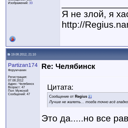
____________
Изображений:
33
Я не злой, я х
http://Regius.n
19.08.2012, 21:10
Partizan174
Re: Челябинск
Форумчанин
Регистрация:
07.08.2012
Адрес: Челябинск
Цитата:
Возраст: 47
Пол: Мужской
Сообщений: 47
Сообщение от
Regius
Лучше не жалеть... тогда точно всё гладк
Это да.....но все рав