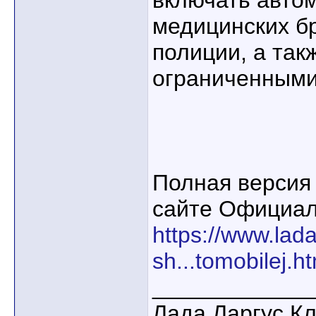
включать авто
медицинских б
полиции, а так
ограниченными
Полная версия
сайте Официал
https://www.lad
sh...tomobilej.h
____________
Лада Ларгус К