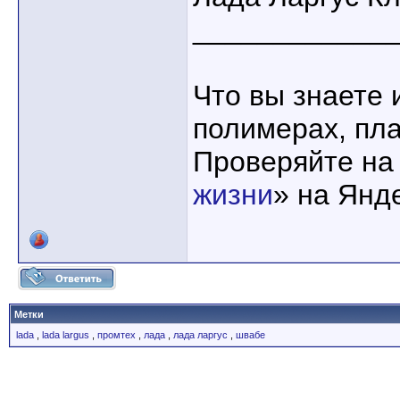
____________
Что вы знаете 
полимерах, пла
Проверяйте на
жизни
» на Янд
Метки
lada
,
lada largus
,
промтех
,
лада
,
лада ларгус
,
швабе