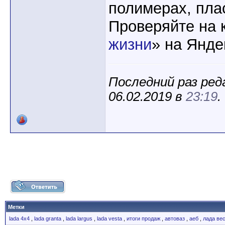
полимерах, пла
Проверяйте на 
жизни
» на Янде
Последний раз ред
06.02.2019 в
23:19
.
Метки
lada 4x4
,
lada granta
,
lada largus
,
lada vesta
,
итоги продаж
,
автоваз
,
аеб
,
лада ве