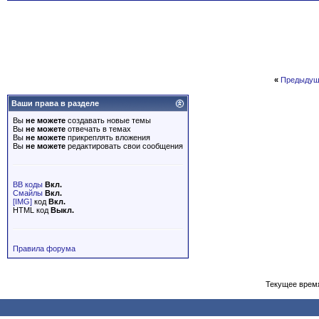
«
Предыдущ
Ваши права в разделе
Вы
не можете
создавать новые темы
Вы
не можете
отвечать в темах
Вы
не можете
прикреплять вложения
Вы
не можете
редактировать свои сообщения
BB коды
Вкл.
Смайлы
Вкл.
[IMG]
код
Вкл.
HTML код
Выкл.
Правила форума
Текущее врем