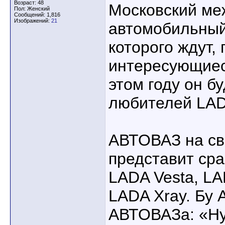
Возраст: 48
Московский м
Пол: Женский
Сообщений: 1,816
Изображений:
21
автомобильный
которого ждут,
интересующиес
этом году он б
любителей LAD
АВТОВАЗ на св
представит сра
LADA Vesta, L
LADA Xray. Бу 
АВТОВАЗа: «Ну