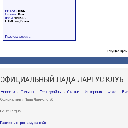
BB коды
Вкл.
Смайлы
Вкл.
[IMG]
код
Вкл.
HTML код
Выкл.
Правила форума
Текущее врем
ОФИЦИАЛЬНЫЙ ЛАДА ЛАРГУС КЛУБ
Новости
·
Отзывы
·
Тест-драйвы
·
Статьи
·
Интервью
·
Фото
·
Ви
Официальный Лада Ларгус Клуб
LADA Largus
Разместить рекламу на сайте