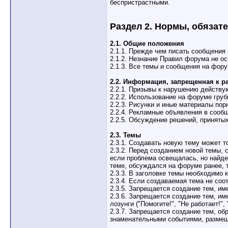
беспристрастными.
Раздел 2. Нормы, обязат
2.1. Общие положения
2.1.1. Прежде чем писать сообщения
2.1.2. Незнание Правил форума не ос
2.1.3. Все темы и сообщения на фору
2.2. Информация, запрещенная к 
2.2.1. Призывы к наpyшению действу
2.2.2. Использование на форуме гру
2.2.3. Рисунки и иные материалы пор
2.2.4. Рекламные объявления в сообщ
2.2.5. Обсуждение решений, приняты
2.3. Темы
2.3.1. Создавать новую тему может т
2.3.2. Перед созданием новой темы, 
если проблема освещалась, но найде
теме, обсуждался на форуме ранее, 
2.3.3. В заголовке темы необходимо
2.3.4. Если создаваемая тема не со
2.3.5. Запрещается создание тем, им
2.3.6. Запрещается создание тем, им
лозунги ("Помогите!", "Не работает!", 
2.3.7. Запрещается создание тем, о
знаменательными событиями, размещ