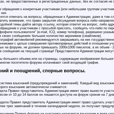
ках, не предоставленных в регистрационных данных, без их согласия не 
е обращения к конкретным участникам (или небольшим группам участни
 них.
уется отвечать на вопросы, обращенные к Администрации, даже в том сл
атить внимание, что право закрытия обсуждения вопроса либо направле
добной темы дайте автору ссылку, которая ответит на вопрос, либо ад
 обращение к участникам с просьбой прислать, сообщить что-либо по п
рофиле пользователя" (e-mail, ICQ, номер телефона), разрешено указыв
 в своих сообщениях большое количество акронимов (смайликов).
ографий автомобилей рекомендуется закрашивать на них государственны
нниками с целью совершения противоправных действий в отношении уч
ых на форуме, не должен превышать 1000x1000 пикселов, а их объем - 
е сообщения на текущей странице! Представители Администрации могут
лы большого объема или на страницы, содержащие изображения большо
о многие посетители форума оплачивают свой входящий трафик.
аний и поощрений, спорные вопросы.
 система взысканий (предупреждений и замечаний). Каждый вид взыскан
торого взыскание автоматически снимается.
аздела Правил представитель Администрации имеет право вынести участ
ом от 10 до 14 баллов он лишается доступа на форум сроком на 7 дней, 
раздела Правил представитель Администрации имеет право сделать учас
олее трех замечаний в течение календарной недели, он получает преду
нарушение Правил форума на участника налагается взыскание в виде уда