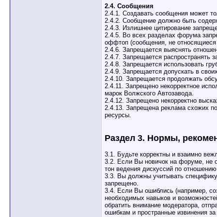
2.4. Сообщения
2.4.1. Создавать сообщения может т
2.4.2. Сообщение должно быть соде
2.4.3. Излишнее цитирование запрещен
2.4.5. Во всех разделах форума зап
оффтоп (сообщения, не относящиеся 
2.4.6. Запрещается выяснять отноше
2.4.7. Запрещается распространять 
2.4.8. Запрещается использовать гр
2.4.9. Запрещается допускать в сво
2.4.10. Запрещается продолжать обс
2.4.11. Запрещено некорректное испо
марок Волжского Автозавода.
2.4.12. Запрещено некорректно выск
2.4.13. Запрещена реклама схожих по
ресурсы.
Раздел 3. Нормы, реком
3.1. Будьте корректны и взаимно веж
3.2. Если Вы новичок на форуме, не
тон ведения дискуссий по отношению 
3.3. Вы должны учитывать специфику
запрещено.
3.4. Если Вы ошиблись (например, с
необходимых навыков и возможностей 
обратить внимание модератора, отпр
ошибкам и пространные извинения за