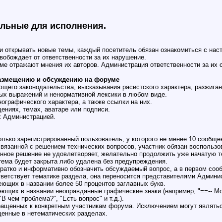
ельные для исполнения.
 и открывать новые темы, каждый посетитель обязан ознакомиться с на
вобождает от ответственности за их нарушение.
ме отражают мнения их авторов. Администрация ответственности за их 
размещению и обсуждению на форуме
ющего законодательства, высказывания расистского характера, разжига
бых выражений и ненормативной лексики в любом виде.
нографического характера, а также ссылки на них.
ениях, темах, аватаре или подписи.
х Администрацией.
олько зарегистрированный пользователь, у которого не менее 10 сообще
связанной с решением технических вопросов, участник обязан воспольз
нное решение не удовлетворяет, желательно продолжить уже начатую те
тема будет закрыта либо удалена без предупреждения.
 кратко и информативно обозначить обсуждаемый вопрос, а в первом соо
ответствует тематике раздела, она переносится представителями Админи
еющих в названии более 50 процентов заглавных букв.
еющих в названии неоправданные графические знаки (например, "==-- М
"В чем проблема?", "Есть вопрос" и т.д.).
бращенных к конкретным участникам форума. Исключением могут являть
енные в нетематических разделах.