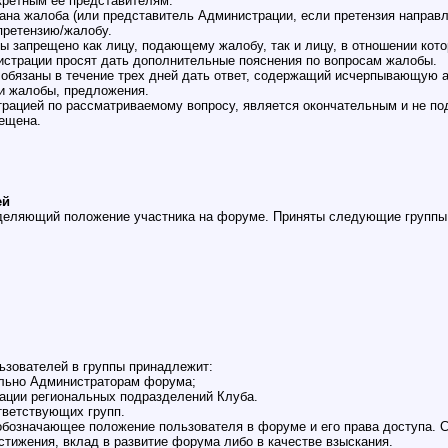
нкретным её представителям.
одана жалоба (или представитель Администрации, если претензия направ
претензию/жалобу.
ы запрещено как лицу, подающему жалобу, так и лицу, в отношении кото
истрации просят дать дополнительные пояснения по вопросам жалобы.
 обязаны в течение трех дней дать ответ, содержащий исчерпывающую 
и жалобы, предложения.
трацией по рассматриваемому вопросу, является окончательным и не п
рещена.
ей
ределяющий положение участника на форуме. Приняты следующие группы
льзователей в группы принадлежит:
ельно Администраторам форума;
рации региональных подразделений Клуба.
тветствующих групп.
а, обозначающее положение пользователя в форуме и его права доступа.
стижения, вклад в развитие форума либо в качестве взыскания.