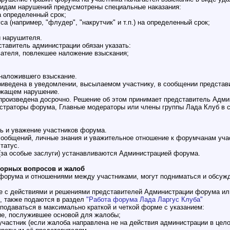
видам нарушений предусмотрены специальные наказания:
а определенный срок;
а (например, "флудер", "накрутчик" и т.п.) на определенный срок;
й нарушителя.
ставитель администрации обязан указать:
вателя, повлекшее наложение взыскания;
 наложившего взыскание.
риведена в уведомлении, высылаемом участнику, в сообщении представ
ржащем нарушение.
 произведена досрочно. Решение об этом принимает представитель Адм
страторы форума, Главные модераторы или члены группы Лада Клуб в с
сть и уважение участников форума.
 сообщений, личные знания и уважительное отношение к форумчанам уч
татус.
(за особые заслуги) устанавливаются Администрацией форума.
порных вопросов и жалоб
й форума и отношениями между участниками, могут подниматься и обсу
ые с действиями и решениями представителей Администрации форума ил
, также подаются в раздел
"Работа форума Лада Ларгус Клуба"
 подаваться в максимально краткой и четкой форме с указанием:
вие, послужившее основой для жалобы;
 участник (если жалоба направлена не на действия администрации в цело