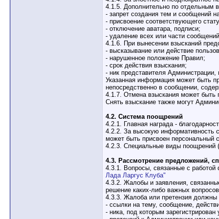
4.1.5. Дополнительно по отдельным 
- запрет создания тем и сообщений н
- присвоение соответствующего статус
- отключение аватара, подписи;
- удаление всех или части сообщени
4.1.6. При вынесении взысканий пред
- высказывание или действие пользо
- нарушенное положение Правил;
- срок действия взыскания;
- ник представителя Администрации,
Указанная информация может быть п
непосредственно в сообщении, соде
4.1.7. Отмена взыскания может быть
Снять взыскание также могут Админи
4.2. Система поощрений
4.2.1. Главная награда - благодарно
4.2.2. За высокую информативность
может быть присвоен персональный с
4.2.3. Специальные виды поощрений 
4.3. Рассмотрение предложений, с
4.3.1. Вопросы, связанные с работо
Лада Ларгус Клуба"
4.3.2. Жалобы и заявления, связанн
решение каких-либо важных вопросов
4.3.3. Жалоба или претензия должны
- ссылки на тему, сообщение, дейст
- ника, под которым зарегистрирован