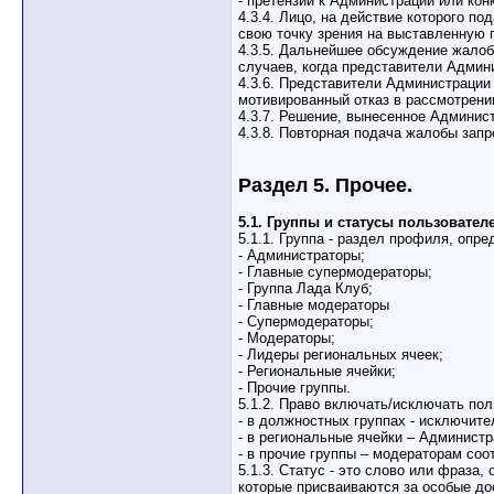
- претензий к Администрации или ко
4.3.4. Лицо, на действие которого п
свою точку зрения на выставленную 
4.3.5. Дальнейшее обсуждение жалоб
случаев, когда представители Админ
4.3.6. Представители Администрации
мотивированный отказ в рассмотрени
4.3.7. Решение, вынесенное Админис
4.3.8. Повторная подача жалобы зап
Раздел 5. Прочее.
5.1. Группы и статусы пользовател
5.1.1. Группа - раздел профиля, оп
- Администраторы;
- Главные супермодераторы;
- Группа Лада Клуб;
- Главные модераторы
- Супермодераторы;
- Модераторы;
- Лидеры региональных ячеек;
- Региональные ячейки;
- Прочие группы.
5.1.2. Право включать/исключать по
- в должностных группах - исключит
- в региональные ячейки – Админист
- в прочие группы – модераторам соо
5.1.3. Статус - это слово или фраз
которые присваиваются за особые до