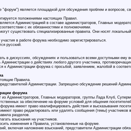
лее "форум") является площадкой для обсуждения проблем и вопросов, 
нтируется положениями настоящих Правил.
вляется Администрацией в составе администраторов, Главных модерато
соответствии с их обязанностями и полномочиями.
 могут существовать специализированные правила. Они носят локальный
о участия в работе форума необходимо зарегистрироваться.
тся русский.
овать в дискуссиях, обсуждениях и пользоваться всеми доступными ему
ть Администрации о действиях любого другого участника, противоречащи
ться к Администрации форума с просьбой, заявлением, жалобой в соотве
ма
стоящие Правила.
д представителей Администрации. Запрещено обсуждение решений Админ
трации форума
т из Администраторов, Главных модераторов, группы Лада Клуб, Супер
ветственных за обеспечение на форуме условий для общения посетителей
и форума имеют право квалифицировать действия и высказывания посет
 имеют право редактировать или удалять сообщения (темы) участников 
авила разделов.
лагать взыскания на участников.
носить изменения в Правила, установленные на форуме.
твий, включая наложение взысканий, представители Администрации обя