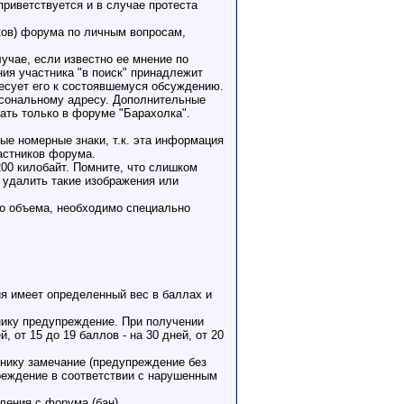
приветствуется и в случае протеста
ков) форума по личным вопросам,
учае, если известно ее мнение по
ния участника "в поиск" принадлежит
ресует его к состоявшемуся обсуждению.
ерсональному адресу. Дополнительные
ать только в форуме "Барахолка".
е номерные знаки, т.к. эта информация
астников форума.
200 килобайт. Помните, что слишком
 удалить такие изображения или
го объема, необходимо специально
ия имеет определенный вес в баллах и
нику предупреждение. При получении
от 15 до 19 баллов - на 30 дней, от 20
тнику замечание (предупреждение без
преждение в соответствии с нарушенным
ления с форума (бан).