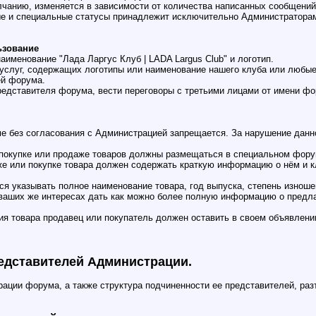
олчанию, изменяется в зависимости от количества написанных сообщений
ные и специальные статусы принадлежит исключительно Администратора
ьзование
аименование "Лада Ларгус Клуб | LADA Largus Club" и логотип.
и услуг, содержащих логотипы или наименование нашего клуба или любые
ей форума.
представителя форума, вести переговоры с третьими лицами от имени фо
е без согласования с Администрацией запрещается. За нарушение данно
 покупке или продаже товаров должны размещаться в специальном фору
аже или покупке товара должен содержать краткую информацию о нём и 
ся указывать полное наименование товара, год выпуска, степень изноше
В ваших же интересах дать как можно более полную информацию о предл
ния товара продавец или покупатель должен оставить в своем объявлен
едставителей Администрации.
ации форума, а также структура подчиненности ее представителей, ра