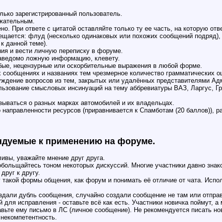
олько зарегистрированный пользователь.
ржательным.
о. При ответе с цитатой оставляйте только ту ее часть, на которую отв
рещается: флуд (несколько одинаковых или похожих сообщений подряд)
к данной теме).
ния и вести личную переписку в форуме.
заведомо ложную информацию, клевету.
убые, нецензурные или оскорбительные выражения в любой форме.
их сообщениях и названиях тем чpезмеpное количество грамматических о
уждение вопросов из тем, закрытых или удалённых представителями Ад
льзование смысловых инсинуаций на тему аббревиатуры ВАЗ, Ларгус, Гр
азываться о разных марках автомобилей и их владельцах.
 направленности ресурсов (приравнивается к Спамботам (20 баллов)), р
ендуемые к применению на форуме.
ливы, уважайте мнение друг друга.
 обольщайтесь тоном некоторых дискуссий. Многие участники давно знак
друг к другу.
 такой формы общения, как форум и понимать её отличие от чата. Испо
оздали дубль сообщения, случайно создали сообщение не там или отправ
для исправления - оставьте всё как есть. Участники новичка поймут, а
авьте ему письмо в ЛС (личное сообщение). Не рекомендуется писать н
 некомпетентность.