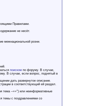
стоящими Правилами.
содержание не несёт.
ние межнациональной розни.
ний.
оваться
поиском
по форуму. В случае,
му. В случае, если вопрос, поднятый в
бщении дать развернутое описание.
страции в соответствующий ей раздел.
оя тема --==") или неинформативные
ся темы с поздравлениями со