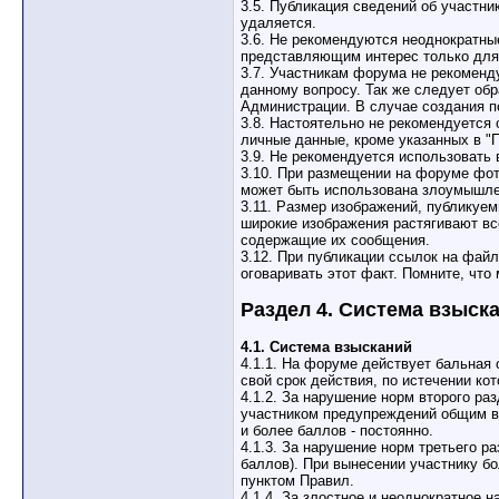
3.5. Публикация сведений об участни
удаляется.
3.6. Не рекомендуются неоднократны
представляющим интерес только для
3.7. Участникам форума не рекоменд
данному вопросу. Так же следует обр
Администрации. В случае создания по
3.8. Настоятельно не рекомендуется
личные данные, кроме указанных в "П
3.9. Не рекомендуется использовать
3.10. При размещении на форуме фот
может быть использована злоумышле
3.11. Размер изображений, публикуем
широкие изображения растягивают вс
содержащие их сообщения.
3.12. При публикации ссылок на фай
оговаривать этот факт. Помните, чт
Раздел 4. Система взыск
4.1. Система взысканий
4.1.1. На форуме действует бальная
свой срок действия, по истечении ко
4.1.2. За нарушение норм второго р
участником предупреждений общим вес
и более баллов - постоянно.
4.1.3. За нарушение норм третьего 
баллов). При вынесении участнику б
пунктом Правил.
4.1.4. За злостное и неоднократное 