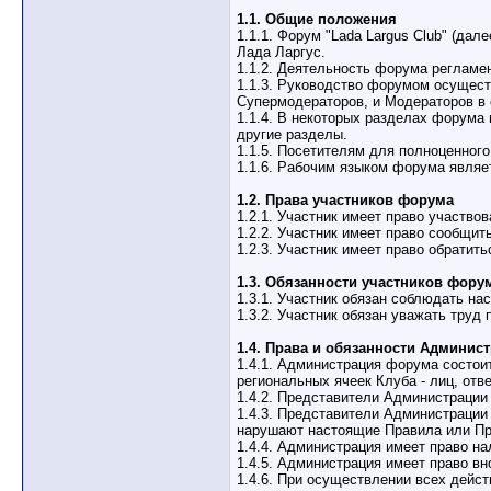
1.1. Общие положения
1.1.1. Форум "Lada Largus Club" (да
Лада Ларгус.
1.1.2. Деятельность форума регламе
1.1.3. Руководство форумом осущест
Супермодераторов, и Модераторов в 
1.1.4. В некоторых разделах форума
другие разделы.
1.1.5. Посетителям для полноценног
1.1.6. Рабочим языком форума являе
1.2. Права участников форума
1.2.1. Участник имеет право участв
1.2.2. Участник имеет право сообщи
1.2.3. Участник имеет право обрати
1.3. Обязанности участников фору
1.3.1. Участник обязан соблюдать на
1.3.2. Участник обязан уважать тру
1.4. Права и обязанности Админис
1.4.1. Администрация форума состои
региональных ячеек Клуба - лиц, от
1.4.2. Представители Администраци
1.4.3. Представители Администрации
нарушают настоящие Правила или Пр
1.4.4. Администрация имеет право на
1.4.5. Администрация имеет право в
1.4.6. При осуществлении всех дейс