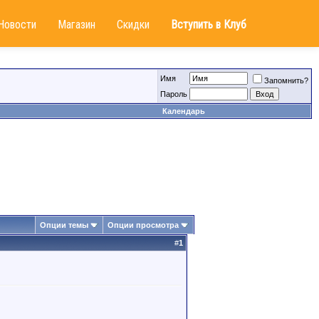
Новости
Магазин
Скидки
Вступить в Клуб
Имя
Запомнить?
Пароль
Календарь
Опции темы
Опции просмотра
#
1