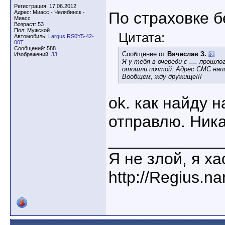
Регистрация: 17.06.2012
Адрес: Миасс - Челябинск -
По страховке б
Миасс
Возраст: 53
Пол: Мужской
Цитата:
Автомобиль:
Largus RS0Y5-42-
00T
Сообщений: 588
Сообщение от
Вячеслав З.
Изображений:
33
Я у тебя в очереди с .... прошл
отошли почтой. Адрес СМС напи
Вообщем, жду дружище!!!
ok. как найду н
отправлю. Ника
____________
Я не злой, я х
http://Regius.n