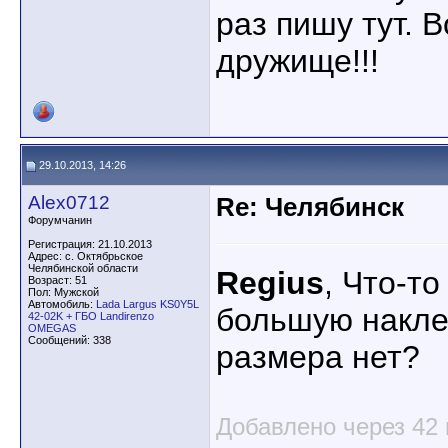
раз пишу тут. 
дружище!!!
29.10.2013, 14:26
Alex0712
Re: Челябинск
Форумчанин
Регистрация: 21.10.2013
Адрес: с. Октябрьское
Челябинской области
Regius
, Что-то
Возраст: 51
Пол: Мужской
Автомобиль:
Lada Largus KS0Y5L
большую накле
42-02K + ГБО Landirenzo
OMEGAS
Сообщений: 338
размера нет?
Добавлено через 42