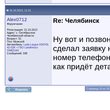
31.10.2013, 11:21
Alex0712
Re: Челябинск
Форумчанин
Регистрация: 21.10.2013
Адрес: с. Октябрьское
Челябинской области
Ну вот и позво
Возраст: 51
Пол: Мужской
Автомобиль:
Lada Largus KS0Y5L
сделал заявку 
42-02K + ГБО Landirenzo
OMEGAS
Сообщений: 338
номер телефона
как придёт дет
Страница 10 из 20