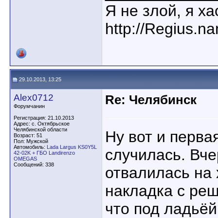
Я не злой, я х
http://Regius.n
29.10.2013, 13:25
Alex0712
Re: Челябинск
Форумчанин
Регистрация: 21.10.2013
Адрес: с. Октябрьское
Челябинской области
Ну вот и перва
Возраст: 51
Пол: Мужской
Автомобиль:
Lada Largus KS0Y5L
случилась. Вч
42-02K + ГБО Landirenzo
OMEGAS
Сообщений: 338
отвалилась на
накладка с реш
что под ладьёй