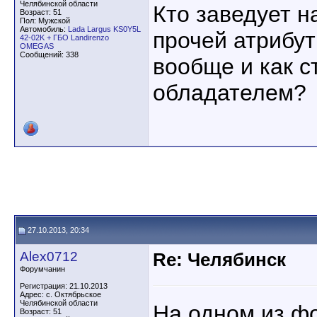
Челябинской области
Кто заведует н
Возраст: 51
Пол: Мужской
Автомобиль:
Lada Largus KS0Y5L
прочей атрибут
42-02K + ГБО Landirenzo
OMEGAS
Сообщений: 338
вообще и как с
обладателем?
27.10.2013, 20:34
Alex0712
Re: Челябинск
Форумчанин
Регистрация: 21.10.2013
Адрес: с. Октябрьское
Челябинской области
На одном из ф
Возраст: 51