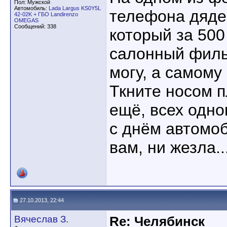
Пол: Мужской
Автомобиль:
Lada Largus KS0Y5L
телефона дяде
42-02K + ГБО Landirenzo
OMEGAS
Сообщений: 338
который за 500
салонный фильт
могу, а самому
Ткните носом п
ещё, всех одн
с днём автомоб
вам, ни жезла..
27.10.2013, 22:44
Вячеслав З.
Re: Челябинск