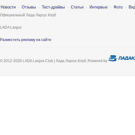
Новости
·
Отзывы
·
Тест-драйвы
·
Статьи
·
Интервью
·
Фото
·
Ви
Официальный Лада Ларгус Клуб
LADA Largus
Разместить рекламу на сайте
© 2012-2020 LADA Largus Club | Лада Ларгус Клуб. Powered by