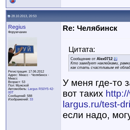
28.10.2013, 20:53
Regius
Re: Челябинск
Форумчанин
Цитата:
Сообщение от
Alex0712
Кто заведует наклейками, рамка
как стать счастливым её обла
Регистрация: 17.06.2012
Адрес: Миасс - Челябинск -
Миасс
У меня где-то 
Возраст: 53
Пол: Мужской
Автомобиль:
Largus RS0Y5-42-
вот таких
http:
00T
Сообщений: 588
Изображений:
33
largus.ru/test-dr
если надо, мог
____________