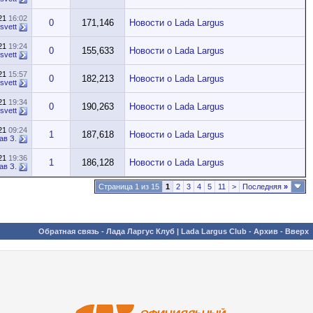
021
16:02
0
171,146
Новости о Lada Largus
svett
021
19:24
0
155,633
Новости о Lada Largus
svett
021
15:57
0
182,213
Новости о Lada Largus
svett
021
19:34
0
190,263
Новости о Lada Largus
svett
021
09:24
1
187,618
Новости о Lada Largus
ав З.
021
19:36
1
186,128
Новости о Lada Largus
ав З.
Страница 1 из 15
1
2
3
4
5
11
>
Последняя
»
Обратная связь
-
Лада Ларгус Клуб | Lada Largus Club
-
Архив
-
Вверх