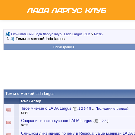
Официальный Лада Ларгус Клуб | Lada Largus Club
>
Метки
Темы с меткой
lada largus
Регистрация
Темы с меткой
lada largus
Тема / Автор
Твое мнение о LADA Largus
(
1
2
3
4
5
...
Последняя страница
)
svett
Сварка и окраска кузовов LADA Largus
(
1
2
3
)
svett
Слишком ликвидный: почему в Residual value минивэн LADA 