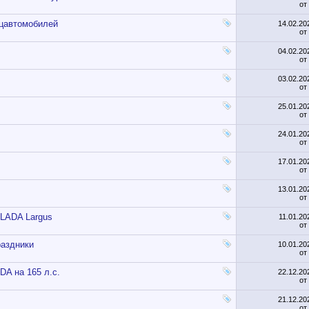
от
ецавтомобилей
14.02.2
от
04.02.2
от
03.02.2
от
25.01.2
от
24.01.2
от
17.01.2
от
13.01.2
от
 LADA Largus
11.01.2
от
раздники
10.01.2
от
A на 165 л.с.
22.12.2
от
21.12.2
от