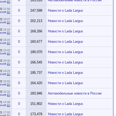
0
165,018
Автомобильные новости в России
svett
022
21:56
0
247,599
Новости о Lada Largus
svett
022
18:07
0
202,213
Новости о Lada Largus
svett
022
18:10
0
169,266
Новости о Lada Largus
svett
022
18:23
0
160,677
Новости о Lada Largus
svett
022
19:43
0
190,070
Новости о Lada Largus
svett
022
18:40
0
166,545
Новости о Lada Largus
svett
022
18:25
0
195,737
Новости о Lada Largus
svett
022
16:55
0
164,420
Новости о Lada Largus
svett
022
15:31
0
183,946
Автомобильные новости в России
svett
021
14:46
0
151,802
Новости о Lada Largus
svett
021
17:03
0
173,479
Новости о Lada Largus
svett