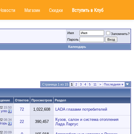
Новости
Магазин
Скидки
Вступить в Клуб
Имя
Запомнить?
Пароль
Календарь
Страница 1 из 15
1
2
3
4
5
11
>
Последняя
»
щение
Ответов
Просмотров
Раздел
022
15:50
72
1,022,608
LADA глазами потребителей
т
ynto
Кузов, салон и система отопления
022
08:34
22
390,457
Игорь
Лада Ларгус
022
20:09