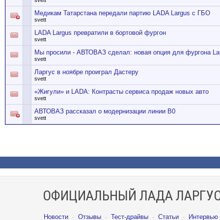
svett
Медикам Татарстана передали партию LADA Largus с ГБО
svett
LADA Largus превратили в бортовой фургон
svett
Мы просили - АВТОВАЗ сделал: новая опция для фургона La
svett
Ларгус в ноябре проиграл Дастеру
svett
«Жигули» и LADA: Контрасты сервиса продаж новых авто
svett
АВТОВАЗ рассказал о модернизации линии В0
svett
ОФИЦИАЛЬНЫЙ ЛАДА ЛАРГУС
Новости
·
Отзывы
·
Тест-драйвы
·
Статьи
·
Интервью