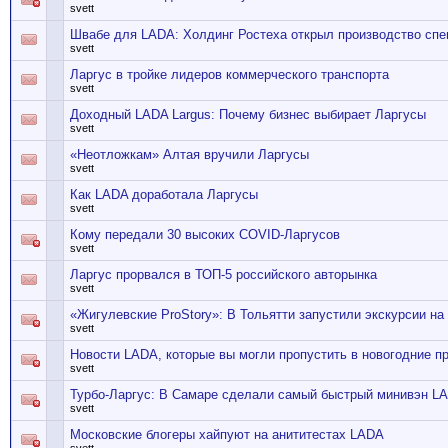
svett
Швабе для LADA: Холдинг Ростеха открыл производство сп
svett
Ларгус в тройке лидеров коммерческого транспорта
svett
Доходный LADA Largus: Почему бизнес выбирает Ларгусы
svett
«Неотложкам» Алтая вручили Ларгусы
svett
Как LADA доработала Ларгусы
svett
Кому передали 30 высоких COVID-Ларгусов
svett
Ларгус прорвался в ТОП-5 российского авторынка
svett
«Жигулевские ProStory»: В Тольятти запустили экскурсии на
svett
Новости LADA, которые вы могли пропустить в новогодние п
svett
Турбо-Ларгус: В Самаре сделали самый быстрый минивэн LAD
svett
Московские блогеры хайпуют на анититестах LADA