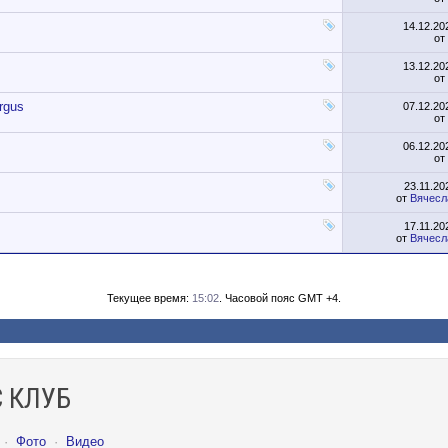
14.12.2
от
13.12.2
от
rgus
07.12.2
от
06.12.2
от
23.11.2
от
Вячесл
17.11.2
от
Вячесл
Текущее время:
15:02
. Часовой пояс GMT +4.
 КЛУБ
·
Фото
·
Видео