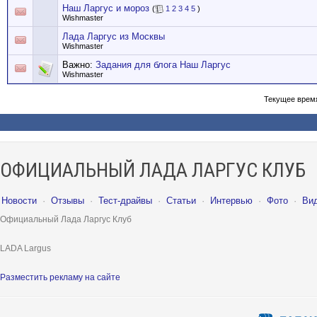
Наш Ларгус и мороз
(
1
2
3
4
5
)
Wishmaster
Лада Ларгус из Москвы
Wishmaster
Важно:
Задания для блога Наш Ларгус
Wishmaster
Текущее врем
ОФИЦИАЛЬНЫЙ ЛАДА ЛАРГУС КЛУБ
Новости
·
Отзывы
·
Тест-драйвы
·
Статьи
·
Интервью
·
Фото
·
Ви
Официальный Лада Ларгус Клуб
LADA Largus
Разместить рекламу на сайте