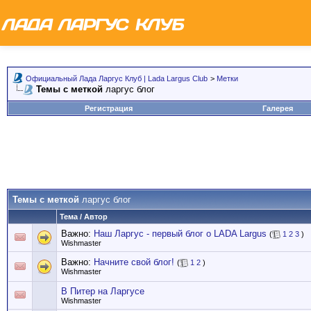
Официальный Лада Ларгус Клуб | Lada Largus Club
>
Метки
Темы с меткой
ларгус блог
Регистрация
Галерея
Темы с меткой
ларгус блог
Тема / Автор
Важно:
Наш Ларгус - первый блог о LADA Largus
(
1
2
3
)
Wishmaster
Важно:
Начните свой блог!
(
1
2
)
Wishmaster
В Питер на Ларгусе
Wishmaster