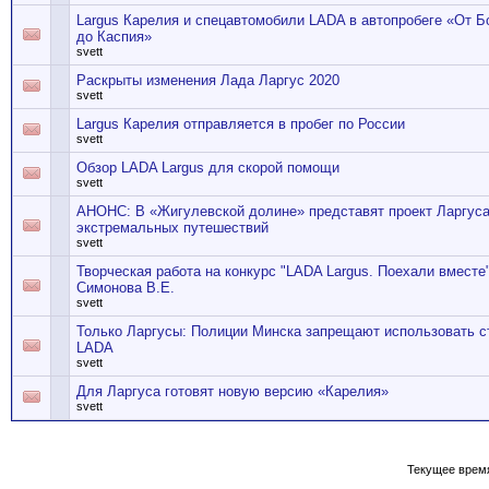
Largus Карелия и спецавтомобили LADA в автопробеге «От Б
до Каспия»
svett
Раскрыты изменения Лада Ларгус 2020
svett
Largus Карелия отправляется в пробег по России
svett
Обзор LADA Largus для скорой помощи
svett
АНОНС: В «Жигулевской долине» представят проект Ларгус
экстремальных путешествий
svett
Творческая работа на конкурс "LADA Largus. Поехали вместе
Симонова В.Е.
svett
Только Ларгусы: Полиции Минска запрещают использовать с
LADA
svett
Для Ларгуса готовят новую версию «Карелия»
svett
Текущее врем