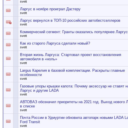
svett
Ларгус в ноябре проиграл Дастеру
svett
Ларгус вернулся в ТОП-10 российских автобестселлеров
svett
Коммерческий сегмент: Гранты оказались популярнее Ларгус
svett
Как из старого Ларгуса сделали новый?
svett
Вторая жизнь Ларгуса: Стартовал проект восстановления
автомобиля в «ноль»
svett
Largus Карелия в базовой комплектации. Раскрыты главные
особенности
svett
Газовые упоры крышки капота: Почему аксессуар не ставят н
Ларгус и другие LADA
svett
АВТОВАЗ обозначил приоритеты на 2021 год. Выход нового 
в списке
svett
Почта России в Удмуртии обновила автопарк новыми LADA La
Ford Transit
svett