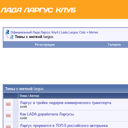
Официальный Лада Ларгус Клуб | Lada Largus Club
>
Метки
Темы с меткой
largus
Регистрация
Галерея
Темы с меткой
largus
Тема / Автор
Ларгус в тройке лидеров коммерческого транспорта
svett
Как LADA доработала Ларгусы
svett
Ларгус прорвался в ТОП-5 российского авторынка