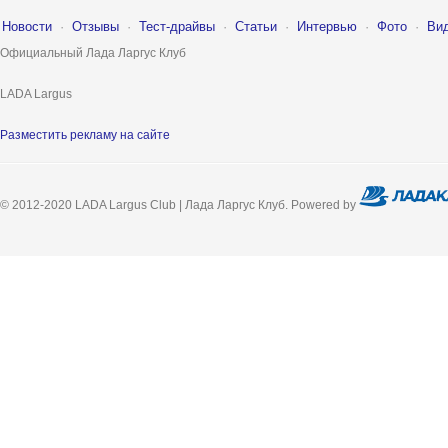
Новости
·
Отзывы
·
Тест-драйвы
·
Статьи
·
Интервью
·
Фото
·
Ви
Официальный Лада Ларгус Клуб
LADA Largus
Разместить рекламу на сайте
© 2012-2020 LADA Largus Club | Лада Ларгус Клуб. Powered by