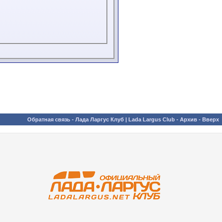
Обратная связь
-
Лада Ларгус Клуб | Lada Largus Club
-
Архив
-
Вверх