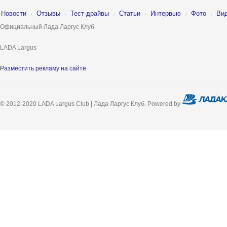
Новости
·
Отзывы
·
Тест-драйвы
·
Статьи
·
Интервью
·
Фото
·
Ви
Официальный Лада Ларгус Клуб
LADA Largus
Разместить рекламу на сайте
© 2012-2020 LADA Largus Club | Лада Ларгус Клуб. Powered by