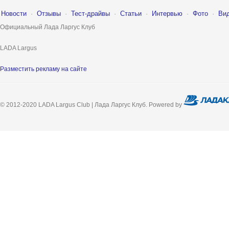
Новости
·
Отзывы
·
Тест-драйвы
·
Статьи
·
Интервью
·
Фото
·
Ви
Официальный Лада Ларгус Клуб
LADA Largus
Разместить рекламу на сайте
© 2012-2020 LADA Largus Club | Лада Ларгус Клуб. Powered by