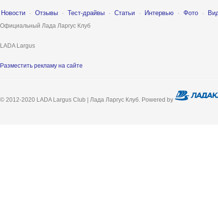
Новости
·
Отзывы
·
Тест-драйвы
·
Статьи
·
Интервью
·
Фото
·
Ви
Официальный Лада Ларгус Клуб
LADA Largus
Разместить рекламу на сайте
© 2012-2020 LADA Largus Club | Лада Ларгус Клуб. Powered by