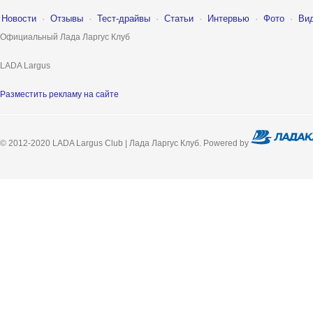
Новости
·
Отзывы
·
Тест-драйвы
·
Статьи
·
Интервью
·
Фото
·
Ви
Официальный Лада Ларгус Клуб
LADA Largus
Разместить рекламу на сайте
© 2012-2020 LADA Largus Club | Лада Ларгус Клуб. Powered by