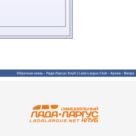
Обратная связь
-
Лада Ларгус Клуб | Lada Largus Club
-
Архив
-
Вверх