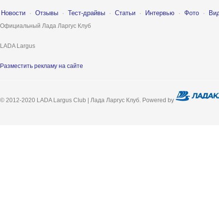
Новости
·
Отзывы
·
Тест-драйвы
·
Статьи
·
Интервью
·
Фото
·
Ви
Официальный Лада Ларгус Клуб
LADA Largus
Разместить рекламу на сайте
© 2012-2020 LADA Largus Club | Лада Ларгус Клуб. Powered by