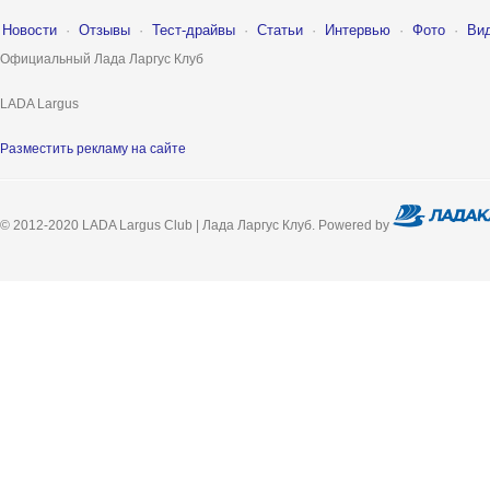
Новости
·
Отзывы
·
Тест-драйвы
·
Статьи
·
Интервью
·
Фото
·
Ви
Официальный Лада Ларгус Клуб
LADA Largus
Разместить рекламу на сайте
© 2012-2020 LADA Largus Club | Лада Ларгус Клуб. Powered by