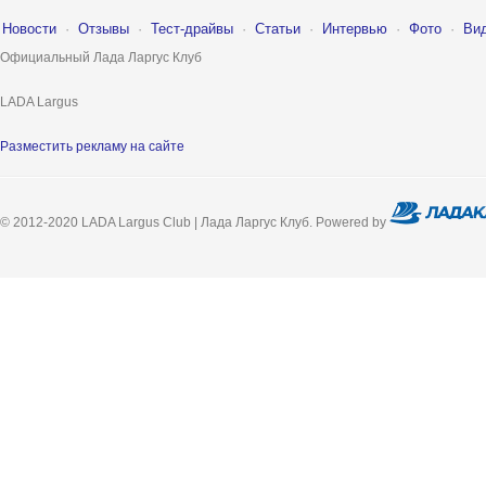
Новости
·
Отзывы
·
Тест-драйвы
·
Статьи
·
Интервью
·
Фото
·
Ви
Официальный Лада Ларгус Клуб
LADA Largus
Разместить рекламу на сайте
© 2012-2020 LADA Largus Club | Лада Ларгус Клуб. Powered by