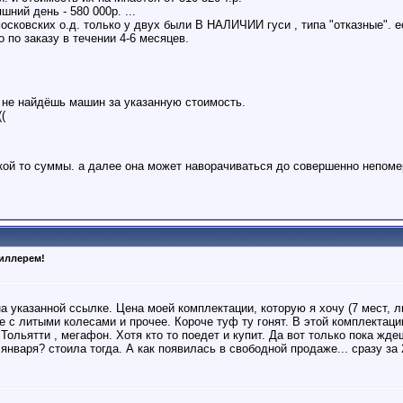
ний день - 580 000р. ...
осковских о.д. только у двух были В НАЛИЧИИ гуси , типа "отказные". 
 по заказу в течении 4-6 месяцев.
е не найдёшь машин за указанную стоимость.
(
акой то суммы. а далее она может наворачиваться до совершенно непом
диллерем!
на указанной ссылке. Цена моей комплектации, которую я хочу (7 мест, л
е с литыми колесами и прочее. Короче туф ту гонят. В этой комплектации
Тольятти , мегафон. Хотя кто то поедет и купит. Да вот только пока жде
января? стоила тогда. А как появилась в свободной продаже... сразу за 