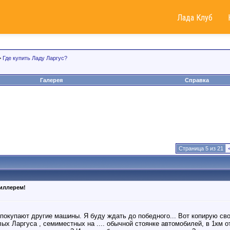
Лада Клуб
>
Где купить Ладу Ларгус?
Галерея
Справка
Страница 5 из 21
диллерем!
покупают другие машины. Я буду ждать до победного... Вот копирую сво
х Ларгуса , семиместных на .... обычной стоянке автомобилей, в 1км о