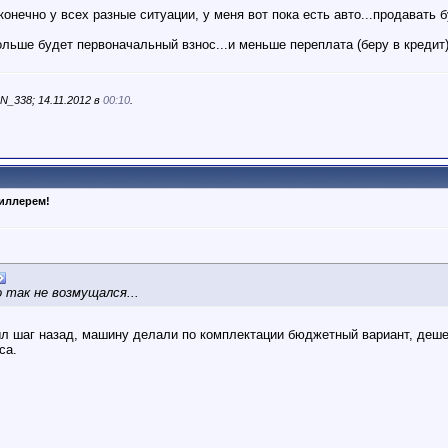
конечно у всех разные ситуации, у меня вот пока есть авто...продавать 
ьше будет первоначальный взнос...и меньше переплата (беру в кредит).
_338; 14.11.2012 в
00:10
.
диллерем!
 так не возмущался...
был шаг назад, машину делали по комплектации бюджетный вариант, деше
са.