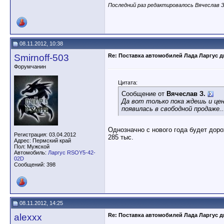
Последний раз редактировалось Вячеслав З.
08.11.2012, 10:38
Smirnoff-503
Re: Поставка автомобилей Лада Ларгус 
Форумчанин
Цитата:
Сообщение от
Вячеслав З.
Да вот только пока ждешь и цен
появилась в свободной продаже..
Однозначно с нового года будет доро
Регистрация: 03.04.2012
285 тыс.
Адрес: Пермский край
Пол: Мужской
Автомобиль:
Ларгус RSOY5-42-
02D
Сообщений: 398
08.11.2012, 14:25
alexxx
Re: Поставка автомобилей Лада Ларгус 