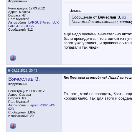
Форумчанин
Регистрация: 12.03.2012
Цитата:
Адрес: москва
Возраст: 47
Сообщение от
Вячеслав З.
Пол: Мужской
Цена моей комплектации, котору
Автомобиль:
LARGUS 7мест LUX;
LARGUS CROSS
Сообщений: 912
ещё надо ооочень внимательно читат
были прециденты, что в одном из пун
залог уже уплачен, и прописано что п
попадали так люди.
09.11.2012, 20:43
Вячеслав З.
Re: Поставка автомобилей Лада Ларгус 
Форумчанин
Регистрация: 11.06.2012
Так вот , чтоб не попадать, брать на
Адрес: Самара
хорошо было. Так для этого и создан
Возраст: 63
Пол: Мужской
Автомобиль:
Ларгус RS0Y5 42-
02D
Сообщений: 1,809
Изображений:
20