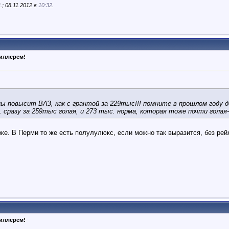
; 08.11.2012 в
10:32
.
диллерем!
ы повысит ВАЗ, как с грантой за 229тыс!!! помните в прошлом году д
. сразу за 259тыс голая, и 273 тыс. норма, которая тоже почти голая
же. В Перми то же есть полулулюкс, если можно так выразится, без рейл
диллерем!