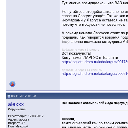
Тут многие возмущались, что ВАЗ нам
Не пугайтесь это действительно не о
спрос на Ларгуст упадёт. Так же как 
иномарками у Ларгуса остаётся не так
потому что мощности не позволяют.
А почему немало Ларгусов стоит по р
подошли. Как говорится вовремя подс
Ещё вполне возможно сотрудники АВ
Добавлено через 1 минуту
Вот пожалуйста!
Кому нажен ЛАРГУС в Тольятти
http://togliatti.drom.ru/lada/largus/9017
Добавлено через 44 секунды
http://togliatti.drom.ru/lada/largus/9008
08.11.2012, 01:28
alexxx
Re: Поставка автомобилей Лада Ларгус 
Форумчанин
Регистрация: 12.03.2012
cessna
,
Адрес: москва
таких объявлеий как по твоим ссылка
Возраст: 47
Пол: Мужской
да, машины есть, но они уже с допами