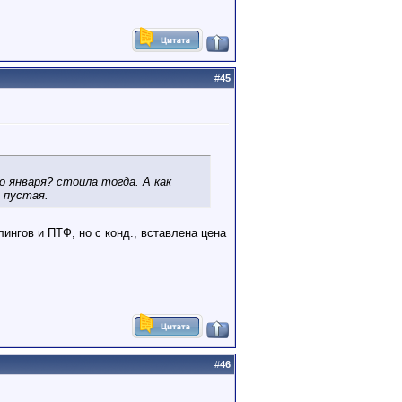
#
45
о января? стоила тогда. А как
- пустая.
ингов и ПТФ, но с конд., вставлена цена
#
46